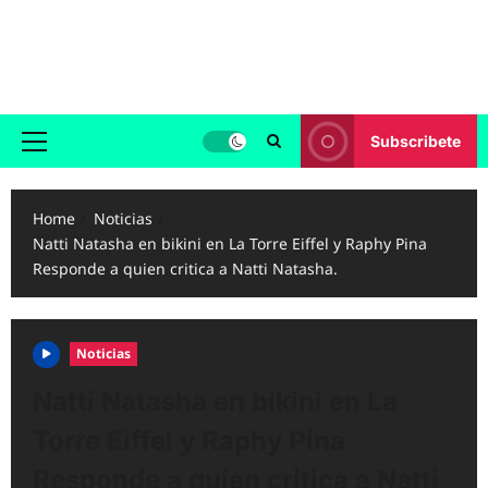
Skip
to
Reggaeton.com
content
Noticias, Exitos y Videos de Reggaeton
Subscribete
Primary
Menu
Home
Noticias
Natti Natasha en bikini en La Torre Eiffel y Raphy Pina
Responde a quien critica a Natti Natasha.
Noticias
Natti Natasha en bikini en La
Torre Eiffel y Raphy Pina
Responde a quien critica a Natti