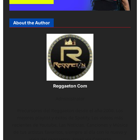
About the Author
Reggaeton Com
Administrator
Precursores del Reggaeton desde el año 2000. Los
mejores playlist y éxitos de Spotify, Los vídeos más
recientes de Youtube, Las Noticias, Canciones y Música
de tus artistas favoritos, siempre al día con lo nuevo y
viejo del reggaeton. Email vía Contacto