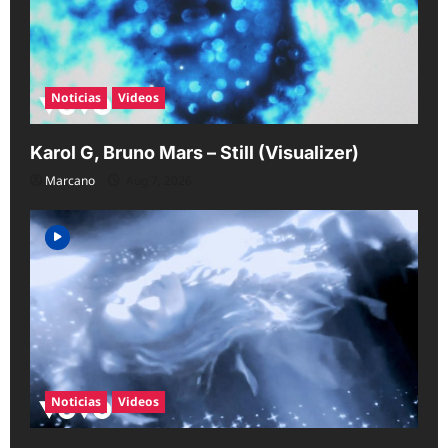
i
o
n
Noticias
Videos
Karol G, Bruno Mars – Still (Visualizer)
Marcano
Aug 7, 2026
Noticias
Videos