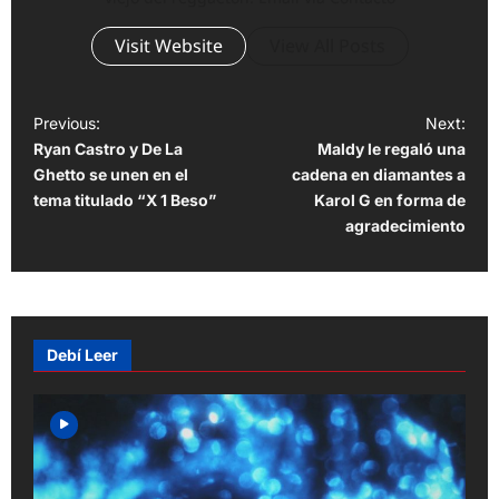
Visit Website
View All Posts
P
Previous:
Next:
Ryan Castro y De La
Maldy le regaló una
o
Ghetto se unen en el
cadena en diamantes a
s
tema titulado “X 1 Beso”
Karol G en forma de
t
agradecimiento
n
a
v
Debí Leer
i
g
a
t