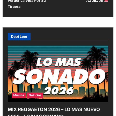
t
Perder La Vida Por Su
AGUILAR!
Tiraera
n
a
v
i
Debí Leer
g
a
t
i
o
n
Música
Noticias
MIX REGGAETON 2026 – LO MAS NUEVO