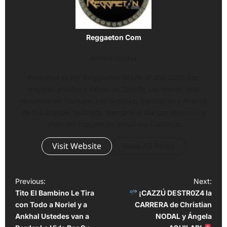
Reggaeton Com
Administrator
Precursores del Reggaeton desde el año 2000. Los
mejores playlist y éxitos de Spotify, Los vídeos más
recientes de Youtube, Las Noticias, Canciones y Música
de tus artistas favoritos, siempre al día con lo nuevo y
viejo del reggaeton. Email vía Contacto
Visit Website
View All Posts
P
Previous:
Next:
Tito El Bambino Le Tira
¡CAZZÚ DESTR0Z4 la
o
con Todo a Noriel y a
CARRERA de Christian
s
Ankhal Ustedes van a
NODAL y Ángela