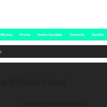
Música
Promo
Redes Sociales
Contacto
Spotify
)
a (Official Video)
Si te gusto el contenido comparte