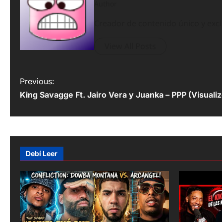
Author
Creador de contenido único y exc
View All Posts
P
Previous:
King Savagge Ft. Jairo Vera y Juanka – PPP (Visualiz
o
s
t
n
Debí Leer
a
v
i