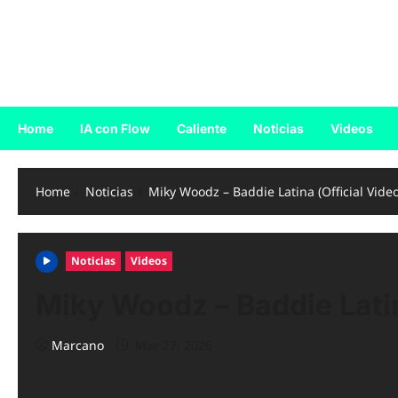
Skip
to
Reggaeton.com
content
Noticias, Exitos y Videos de Reggaeton
Home
IA con Flow
Caliente
Noticias
Videos
Home
Noticias
Miky Woodz – Baddie Latina (Official Video
Noticias
Videos
Miky Woodz – Baddie Latin
Marcano
Mar 27, 2026