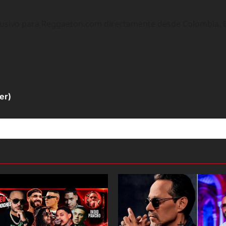
lusivo para Reggaeton.com directamente desde Colombia. Ex
er)