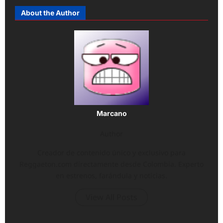
About the Author
Marcano
Author
Creador de contenido único y exclusivo para
Reggaeton.com directamente desde Colombia. Experto
en estrenos, farándula y noticias.
View All Posts