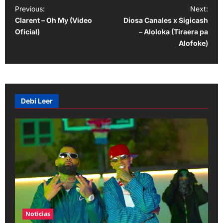
P
Previous:
Next:
Clarent – Oh My (Video
Diosa Canales x Sigicash
o
Oficial)
– Aloloka (Tiraera pa
s
Alofoke)
t
n
a
v
Debí Leer
i
g
a
t
i
o
n
Noticias