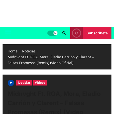
Skip
to
Reggaeton.com
content
Noticias, Exitos y Videos de Reggaeton
Subscribete
Primary
Menu
Home
Noticias
Midnvght Ft. ROA, Mora, Eladio Carrión y Clarent –
Falsas Promesas (Remix) (Video Oficial)
Noticias
Videos
Midnvght Ft. ROA, Mora, Eladio
Carrión y Clarent – Falsas
Promesas (Remix) (Video