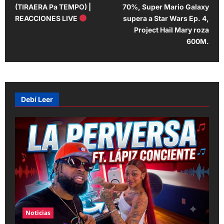
o
(TIRAERA Pa TEMPO) |
70%, Super Mario Galaxy
s
REACCIONES LIVE
supera a Star Wars Ep. 4,
t
Project Hail Mary roza
600M.
n
a
v
i
Debí Leer
g
a
t
i
o
n
Noticias