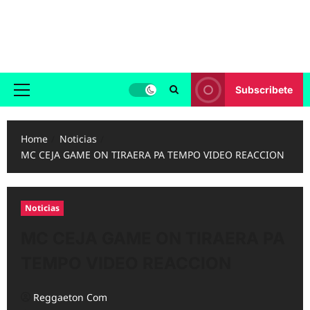
Skip
to
Reggaeton.com
content
Noticias, Exitos y Videos de Reggaeton
Subscribete
Primary
Menu
Home
Noticias
MC CEJA GAME ON TIRAERA PA TEMPO VIDEO REACCION
Noticias
MC CEJA GAME ON TIRAERA PA
TEMPO VIDEO REACCION
Reggaeton Com