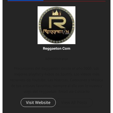
Reggaeton Com
Administrator
Precursores del Reggaeton desde el año 2000. Los
mejores playlist y éxitos de Spotify, Los vídeos más
recientes de Youtube, Las Noticias, Canciones y Música
de tus artistas favoritos, siempre al día con lo nuevo y
viejo del reggaeton. Email vía Contacto
Visit Website
View All Posts