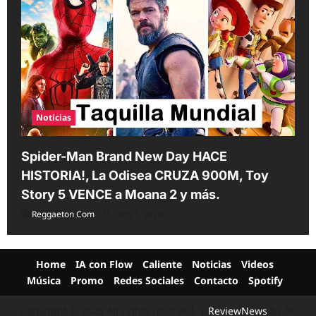
Noticias
Spider-Man Brand New Day HACE
HISTORIA!, La Odisea CRUZA 900M, Toy
Story 5 VENCE a Moana 2 y más.
Reggaeton Com
Aug 3, 2026
Home
IA con Flow
Caliente
Noticias
Videos
Música
Promo
Redes Sociales
Contacto
Spotify
Copyright © 2026 All rights reserved.
|
ReviewNews
by AF