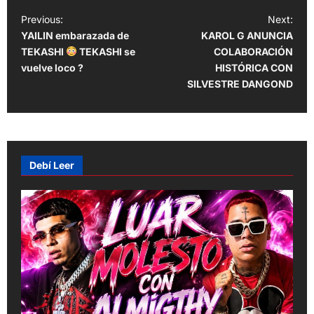
P
Previous:
Next:
YAILIN embarazada de
KAROL G ANUNCIA
o
TEKASHI
TEKASHI se
COLABORACIÓN
s
vuelve loco ?
HISTÓRICA CON
t
SILVESTRE DANGOND
n
a
v
Debí Leer
i
g
a
t
i
o
n