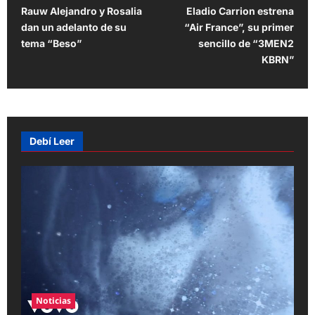
Rauw Alejandro y Rosalia
Eladio Carrion estrena
o
dan un adelanto de su
“Air France”, su primer
s
tema “Beso”
sencillo de “3MEN2
t
KBRN”
n
a
v
Debí Leer
i
g
a
t
i
o
n
Noticias