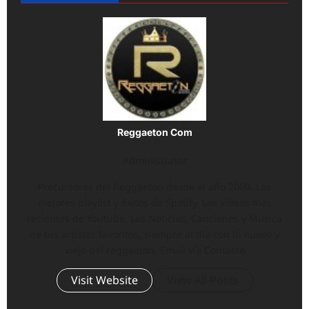
Reggaeton Com
Administrator
Precursores del Reggaeton desde el año 2000. Los
mejores playlist y éxitos de Spotify, Los vídeos más
recientes de Youtube, Las Noticias, Canciones y Música
de tus artistas favoritos, siempre al día con lo nuevo y
viejo del reggaeton. Email vía Contacto
Visit Website
View All Posts