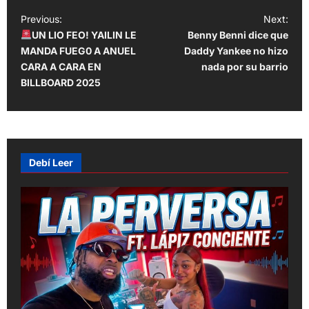
P
Previous:
Next:
UN LIO FEO! YAILIN LE
Benny Benni dice que
o
MANDA FUEG0 A ANUEL
Daddy Yankee no hizo
s
CARA A CARA EN
nada por su barrio
t
BILLBOARD 2025
n
a
v
Debí Leer
i
g
a
t
i
o
n