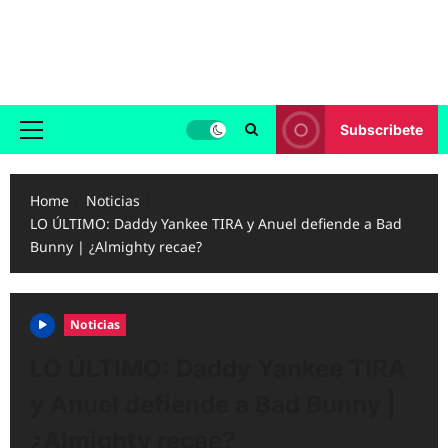
Skip
to
Reggaeton.com
content
Noticias, Exitos y Videos de Reggaeton
Subscribete
Primary
Menu
Home
Noticias
LO ÚLTIMO: Daddy Yankee TIRA y Anuel defiende a Bad
Bunny | ¿Almighty recae?
Noticias
LO ÚLTIMO: Daddy Yankee TIRA
y Anuel defiende a Bad Bunny |
¿Almighty recae?