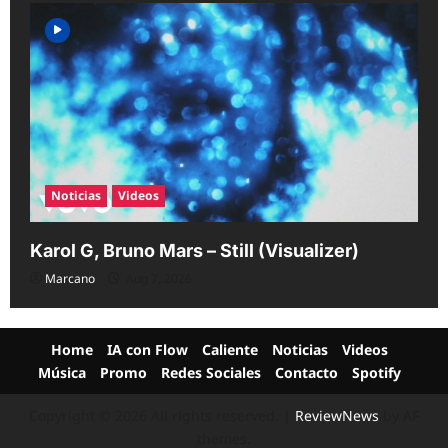
Noticias
Videos
Karol G, Bruno Mars – Still (Visualizer)
Marcano
Aug 7, 2026
Home
IA con Flow
Caliente
Noticias
Videos
Música
Promo
Redes Sociales
Contacto
Spotify
Copyright © 2026 All rights reserved.
|
ReviewNews
by AF
themes.