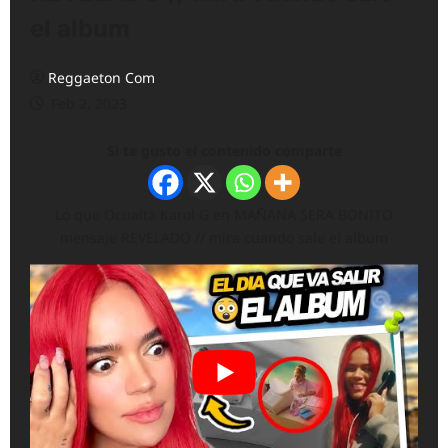
el album
Reggaeton Com
Feb 2, 2023
Si te gusto el contenido comparte
Lo que Ocualta Karol G en MAÑANA SERA BONITO
mensaje REVELADO // mira cuando sale el album