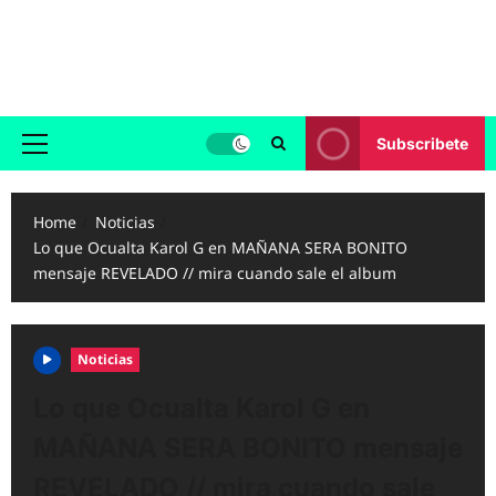
Skip
to
Reggaeton.com
content
Noticias, Exitos y Videos de Reggaeton
Subscribete
Primary
Menu
Home
Noticias
Lo que Ocualta Karol G en MAÑANA SERA BONITO
mensaje REVELADO // mira cuando sale el album
Noticias
Lo que Ocualta Karol G en
MAÑANA SERA BONITO mensaje
REVELADO // mira cuando sale