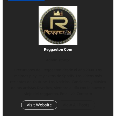
Reggaeton Com
Administrator
Precursores del Reggaeton desde el año 2000. Los
mejores playlist y éxitos de Spotify, Los vídeos más
recientes de Youtube, Las Noticias, Canciones y Música
de tus artistas favoritos, siempre al día con lo nuevo y
viejo del reggaeton. Email vía Contacto
Visit Website
View All Posts