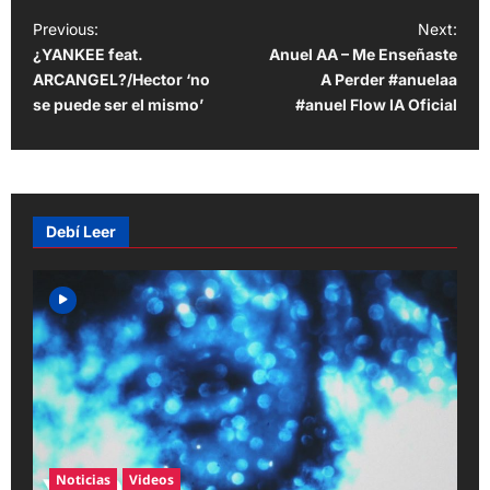
P
Previous:
Next:
¿YANKEE feat.
Anuel AA – Me Enseñaste
o
ARCANGEL?/Hector ‘no
A Perder #anuelaa
s
se puede ser el mismo’
#anuel Flow IA Oficial
t
n
a
v
Debí Leer
i
g
a
t
i
o
n
Noticias
Videos