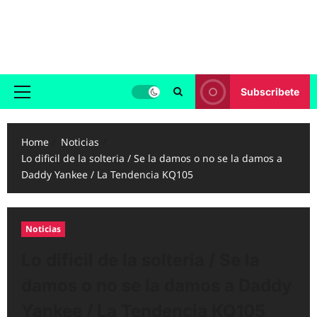
Skip
to
Reggaeton.com
content
Noticias, Exitos y Videos de Reggaeton
Subscribete
Primary
Menu
Home
Noticias
Lo dificil de la solteria / Se la damos o no se la damos a
Daddy Yankee / La Tendencia KQ105
Noticias
Lo dificil de la solteria / Se la
damos o no se la damos a Daddy
Yankee / La Tendencia KQ105