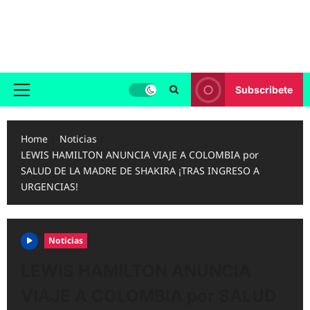
Skip
to
Reggaeton.com
content
Noticias, Exitos y Videos de Reggaeton
Subscribete
Primary
Menu
Home
Noticias
LEWIS HAMILTON ANUNCIA VIAJE A COLOMBIA por
SALUD DE LA MADRE DE SHAKIRA ¡TRAS INGRESO A
URGENCIAS!
Noticias
LEWIS HAMILTON ANUNCIA
VIAJE A COLOMBIA por SALUD