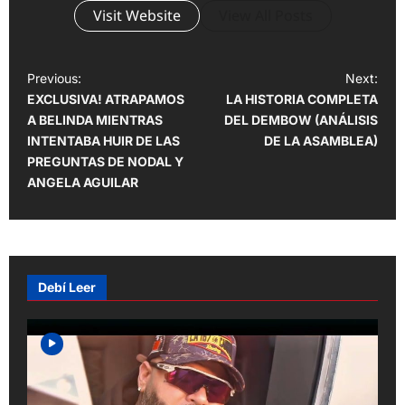
Visit Website
View All Posts
P
Previous:
Next:
EXCLUSIVA! ATRAPAMOS
LA HISTORIA COMPLETA
o
A BELINDA MIENTRAS
DEL DEMBOW (ANÁLISIS
s
INTENTABA HUIR DE LAS
DE LA ASAMBLEA)
t
PREGUNTAS DE NODAL Y
ANGELA AGUILAR
n
a
v
i
Debí Leer
g
a
t
i