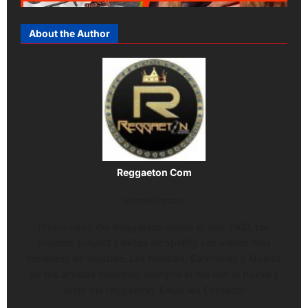
About the Author
Reggaeton Com
Administrator
Precursores del Reggaeton desde el año 2000. Los
mejores playlist y éxitos de Spotify, Los vídeos más
recientes de Youtube, Las Noticias, Canciones y Música
de tus artistas favoritos, siempre al día con lo nuevo y
viejo del reggaeton. Email vía Contacto