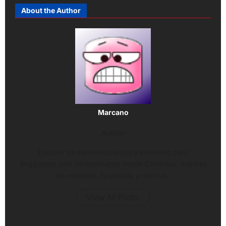
About the Author
Marcano
Author
Creador de contenido único y exclusivo para
Reggaeton.com directamente desde Colombia. Experto
en estrenos, farándula y noticias.
View All Posts