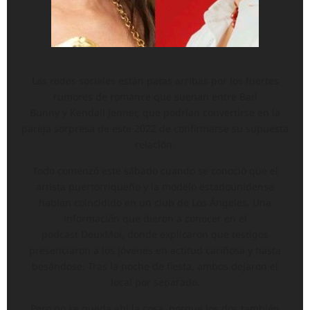
Las redes sociales están patas arribas por los fuertes
rumores de romance que suenan entre Bad
Bunny y Kendall Jenner, que podrían convertirse en la
pareja sorpresa de este 2022 de confirmarse su supuesta
relación.
Todo comenzó este sábado cuando se conoció que el
artista puertorriqueño y la modelo estadounidense
habían coincidido en un club de Los Ángeles. Una
información que dieron a conocer en el
podcast DeuxMoi, donde explicaron que testigos
presenciaron a los jóvenes en actitud cariñosa y hasta
besándose. Tras la noche de fiesta, ambos dejaron el
local por separado.
Pero no se queda ahí la cosa, porque los dos también