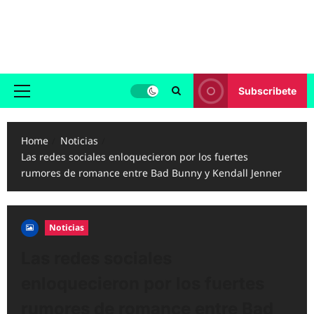
Skip
to
Reggaeton.com
content
Noticias, Exitos y Videos de Reggaeton
Subscribete
Primary
Menu
Home
Noticias
Las redes sociales enloquecieron por los fuertes
rumores de romance entre Bad Bunny y Kendall Jenner
Noticias
Las redes sociales
enloquecieron por los fuertes
rumores de romance entre Bad