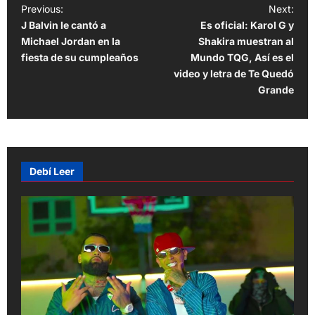
P
Previous:
Next:
J Balvin le cantó a
Es oficial: Karol G y
o
Michael Jordan en la
Shakira muestran al
s
fiesta de su cumpleaños
Mundo TQG, Así es el
t
video y letra de Te Quedó
Grande
n
a
v
i
Debí Leer
g
a
t
i
o
n