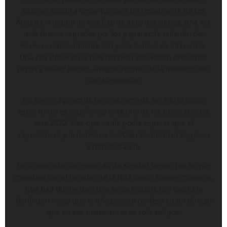
habrían salido a cenar juntos a un restaurante de Los
Ángeles. Aunque no hay foto de ellos dos juntos, una vez
más fueron captados por los paparazzis saliendo del
mismo establecimiento con poco tiempo de diferencia.
Una cita doble en la que también estuvieron presentes
Justin y Hailey Bieber, amigos íntimos de la miembro del
Clan Kardashian.
No hay imágenes de la cena, pero de ser cierto todos
estos rumores estaríamos ante uno de los bombazos de
este 2022. Y es que nadie podía esperar que el
reguetonero y la hermana del Clan Kardashian llegasen
a formar pareja.
La última relación conocida de Kendall Jenner fue la que
mantuvo con el jugador de la NBA Devin Booker, mientras
que Bad Bunny tuvo una larga historia con Gabriela
Berlingeri hasta que el año pasado confesó en un directo
que en ese momento eran solo amigos.