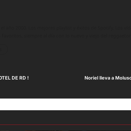
 año 2000. Los mejores playlist y éxitos de Spotify, Los ví
 favoritos, siempre al día con lo nuevo y viejo del reggaeto
s
TEL DE RD !
Noriel lleva a Molus