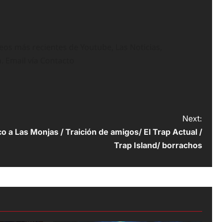
deos más recientes de Youtube, Las Noticias,
n. Email vía Contacto
Next:
co a Las Monjas / Traición de amigos/ El Trap Actual /
Trap Island/ borrachos