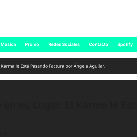
Música
Promo
Redes Sociales
Contacto
Spotify
 Karma le Está Pasando Factura por Ángela Aguilar.
en su Lugar. El Karma le Es
024)