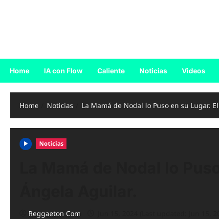
Skip
to
Reggaeton.com
content
Noticias, Exitos y Videos de Reggaeton
Home
IA con Flow
Caliente
Noticias
Videos
Home
Noticias
La Mamá de Nodal lo Puso en su Lugar. El
Noticias
La Mamá de Nodal lo Puso 
Ángela Aguilar.
Reggaeton Com
Jun 15, 2024 (Last updated: Jun 15, 2