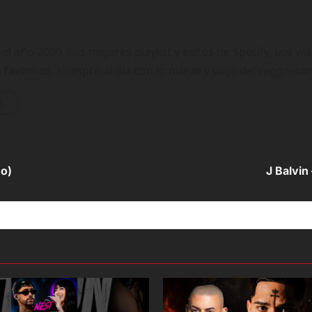
 año 2000. Los mejores playlist y éxitos de Spotify, Los ví
 favoritos, siempre al día con lo nuevo y viejo del reggaeto
s
eo)
J Balvin