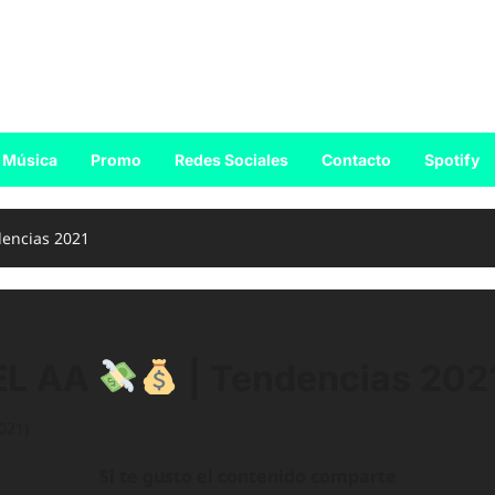
Música
Promo
Redes Sociales
Contacto
Spotify
encias 2021
EL AA
| Tendencias 202
021)
Si te gusto el contenido comparte