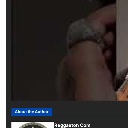
About the Author
Reggaeton Com