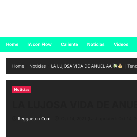
Skip
to
Reggaeton.com
content
Noticias, Exitos y Videos de Reggaeton
Home
IA con Flow
Caliente
Noticias
Videos
Home
Noticias
LA LUJOSA VIDA DE ANUEL AA
| Tend
Noticias
LA LUJOSA VIDA DE ANU
Reggaeton Com
Oct 14, 2021 (Last updated: Oct 14, 2