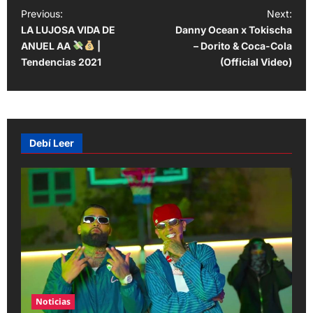
P
Previous:
Next:
LA LUJOSA VIDA DE
Danny Ocean x Tokischa
o
ANUEL AA
|
– Dorito & Coca-Cola
s
Tendencias 2021
(Official Video)
t
n
a
v
Debí Leer
i
g
a
t
i
o
n
Noticias