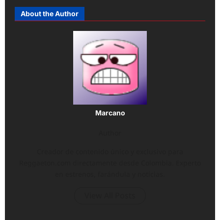
About the Author
Marcano
Author
Creador de contenido único y exclusivo para
Reggaeton.com directamente desde Colombia. Experto
en estrenos, farándula y noticias.
View All Posts