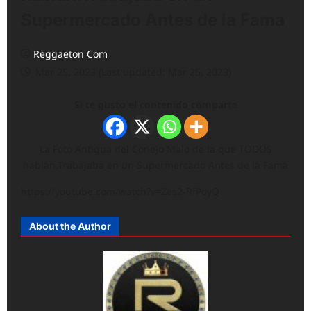
Supermercado Antes de la Fama
Reggaeton Com
Mar 25, 2023 (Last updated: Mar 25, 2023)
Si te gusto el contenido comparte
La Foto Antigua del Conejo Malo de la que TODOS
hablan.Trabajaba en un Supermercado Antes de la Fama
https://youtube.com/watch?v=Zes2-RfPoyQ
About the Author