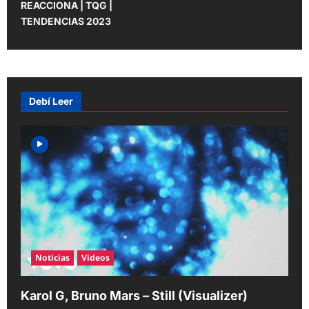
t
REACCIONA | TQG |
TENDENCIAS 2023
n
a
v
i
Debí Leer
g
a
t
i
o
n
Noticias
Videos
Karol G, Bruno Mars – Still (Visualizer)