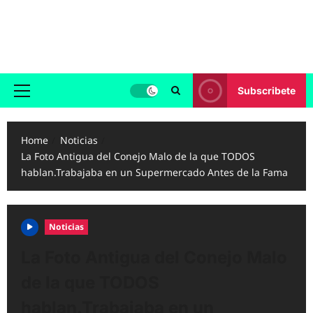
Skip
to
Reggaeton.com
content
Noticias, Exitos y Videos de Reggaeton
Subscribete
Primary
Menu
Home
Noticias
La Foto Antigua del Conejo Malo de la que TODOS
hablan.Trabajaba en un Supermercado Antes de la Fama
Noticias
La Foto Antigua del Conejo Malo
de la que TODOS
hablan.Trabajaba en un