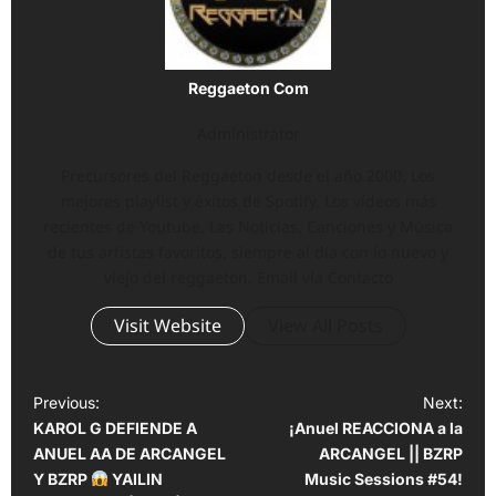
Reggaeton Com
Administrator
Precursores del Reggaeton desde el año 2000. Los
mejores playlist y éxitos de Spotify, Los vídeos más
recientes de Youtube, Las Noticias, Canciones y Música
de tus artistas favoritos, siempre al día con lo nuevo y
viejo del reggaeton. Email vía Contacto
Visit Website
View All Posts
P
Previous:
Next:
KAROL G DEFIENDE A
¡Anuel REACCIONA a la
o
ANUEL AA DE ARCANGEL
ARCANGEL || BZRP
s
Y BZRP
YAILIN
Music Sessions #54!