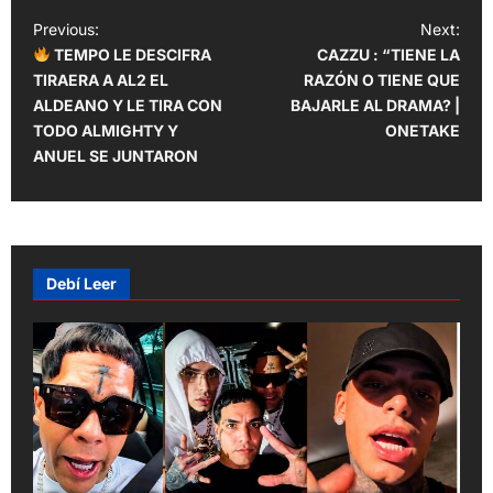
P
Previous:
Next:
TEMPO LE DESCIFRA
CAZZU : “TIENE LA
o
TIRAERA A AL2 EL
RAZÓN O TIENE QUE
s
ALDEANO Y LE TIRA CON
BAJARLE AL DRAMA? |
t
TODO ALMIGHTY Y
ONETAKE
ANUEL SE JUNTARON
n
a
v
i
Debí Leer
g
a
t
i
o
n