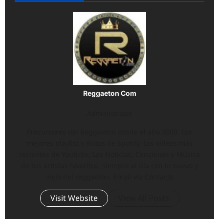
Reggaeton Com
Administrator
Precursores del Reggaeton desde el año 2000. Los
mejores playlist y éxitos de Spotify, Los vídeos más
recientes de Youtube, Las Noticias, Canciones y Música
de tus artistas favoritos, siempre al día con lo nuevo y
viejo del reggaeton. Email vía Contacto
Visit Website
View All Posts