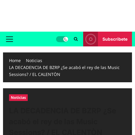
Skip
to
Reggaeton.com
content
Noticias, Exitos y Videos de Reggaeton
Subscribete
Primary
Menu
Home
Noticias
LA DECADENCIA DE BZRP ¿Se acabó el rey de las Music
Sessions? / EL CALENTÒN
Noticias
LA DECADENCIA DE BZRP ¿Se
acabó el rey de las Music
Sessions? / EL CALENTÒN