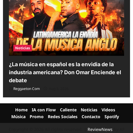
Noticias
¿La música en español es la envidia de la
industria americana? Don Omar Enciende el
debate
Reggaeton Com
Aug 5, 2026
Home
IA con Flow
Caliente
Noticias
Videos
Música
Promo
Redes Sociales
Contacto
Spotify
Copyright © 2026 All rights reserved.
|
ReviewNews
by AF