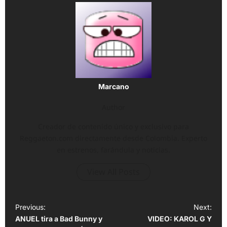
Marcano
Author
Creador de contenido único y exclusivo para
Reggaeton.com directamente desde Colombia. Experto
en estrenos, farándula y noticias.
View All Posts
P
Previous:
Next:
ANUEL tira a Bad Bunny y
VIDEO: KAROL G Y
o