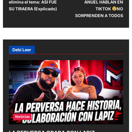
elimina el tema: ASÍ FUE
ANUEL HABLAN EN
s
SU TIRAERA (Explicado)
TIKTOK
NO
t
SORPRENDEN A TODOS
n
a
v
Debí Leer
i
g
a
t
i
o
n
Noticias