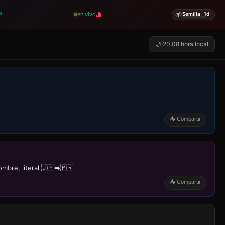
🌱
↗
en vivo
Semilla · 1d
🌙 20:08 hora local
📤 Compartir
bre, literal 🇯🇲➡️🇵🇷
📤 Compartir