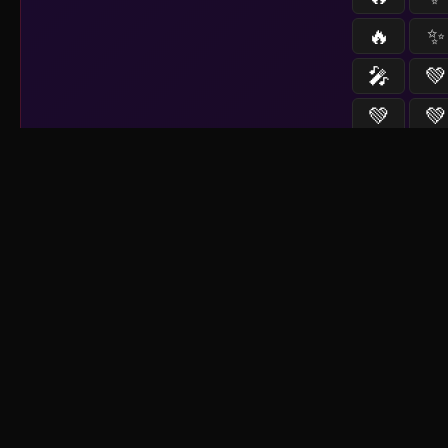
🔥
✨
🎤
💚
💚
💚
Sistema activo
📡
--
fu
⏳
nuevo contenido a 