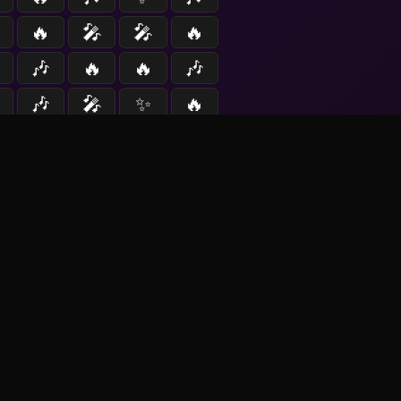
🔥
🎤
🎤
🔥
🎶
🔥
🔥
🎶
🎶
🎤
✨
🔥
▶ Jugar (60s)
entes
📰
--
noticias
las 00:00 (en 3h 51m 54s)