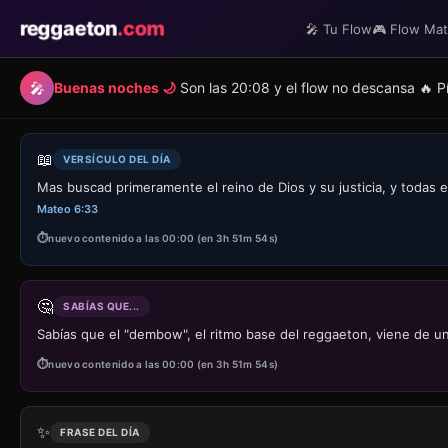
reggaeton
.com
🎤 Tu Flow
🎮 Flow Ma
🎤
Buenas noches 🌙
Son las 20:08 y el flow no descansa 🔥
📖
VERSÍCULO DEL DÍA
Mas buscad primeramente el reino de Dios y su justicia, y todas 
Mateo 6:33
nuevo contenido a las 00:00 (en 3h 51m 54s)
🤔
SABÍAS QUE...
Sabías que el "dembow", el ritmo base del reggaeton, viene de un
nuevo contenido a las 00:00 (en 3h 51m 54s)
✨
FRASE DEL DÍA