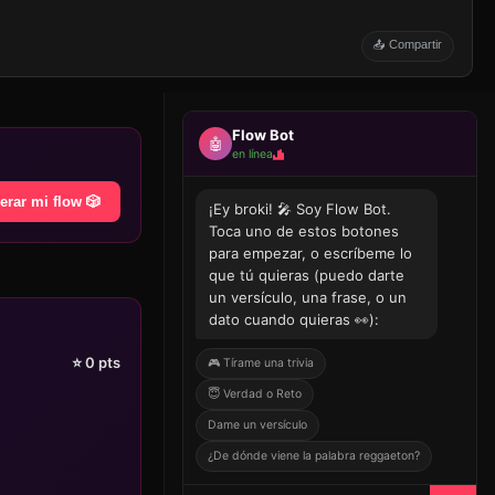
📤 Compartir
Flow Bot
🤖
en línea
erar mi flow 🎲
¡Ey broki! 🎤 Soy Flow Bot.
Toca uno de estos botones
para empezar, o escríbeme lo
que tú quieras (puedo darte
un versículo, una frase, o un
dato cuando quieras 👀):
⭐
0
pts
🎮 Tírame una trivia
😇 Verdad o Reto
Dame un versículo
¿De dónde viene la palabra reggaeton?