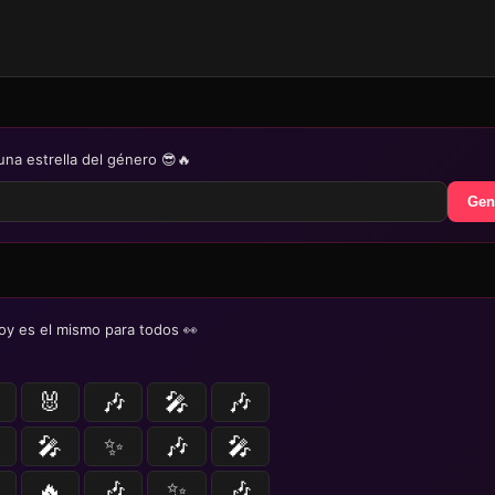
una estrella del género 😎🔥
Gen
oy es el mismo para todos 👀
🐰
🎶
🎤
🎶
🎤
✨
🎶
🎤
🔥
🎶
✨
🎶