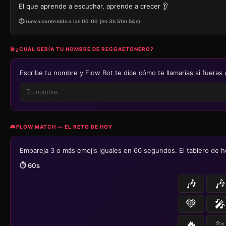
El que aprende a escuchar, aprende a crecer 👂
nuevo contenido a las 00:00 (en 3h 51m 54s)
🎤
¿CUÁL SERÍA TU NOMBRE DE REGGAETONERO?
Escribe tu nombre y Flow Bot te dice cómo te llamarías si fueras 
🎮
FLOW MATCH — EL RETO DE HOY
Empareja 3 o más emojis iguales en 60 segundos. El tablero de h
⏱️
60
s
🎶
🎶
💚
🎤
🔥
✨