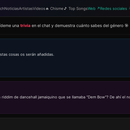
tch
Noticias
Artistas
Videos
🔥 Chisme
🎵 Top Songs
Web ↗
Redes sociales 
 Pídeme una
trivia
en el chat y demuestra cuánto sabes del género 🎯
estas cosas os serán añadidas.
 riddim de dancehall jamaiquino que se llamaba "Dem Bow"? De ahí el nom