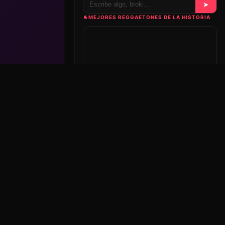
➤
🐐
MEJORES REGGAETONES DE LA HISTORIA
Nuestra playlist en Spotify, se actualiza sola conforme
la editamos.
Ver en Spotify ↗