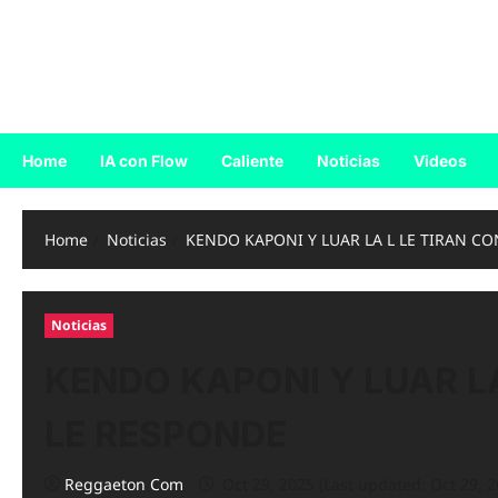
Skip
to
Reggaeton.com
content
Noticias, Exitos y Videos de Reggaeton
Home
IA con Flow
Caliente
Noticias
Videos
Home
Noticias
KENDO KAPONI Y LUAR LA L LE TIRAN C
Noticias
KENDO KAPONI Y LUAR L
LE RESPONDE
Reggaeton Com
Oct 29, 2025 (Last updated: Oct 29, 2