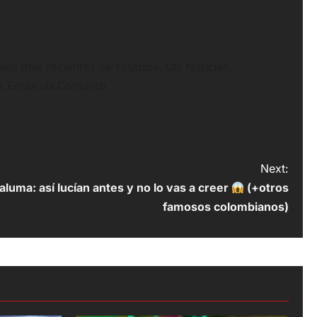
deos más recientes de Youtube, Las Noticias,
n. Email vía Contacto
Next:
aluma: así lucían antes y no lo vas a creer
(+otros
famosos colombianos)