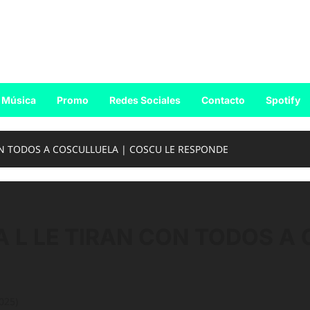
Música
Promo
Redes Sociales
Contacto
Spotify
ON TODOS A COSCULLUELA | COSCU LE RESPONDE
A L LE TIRAN CON TODOS A
025)