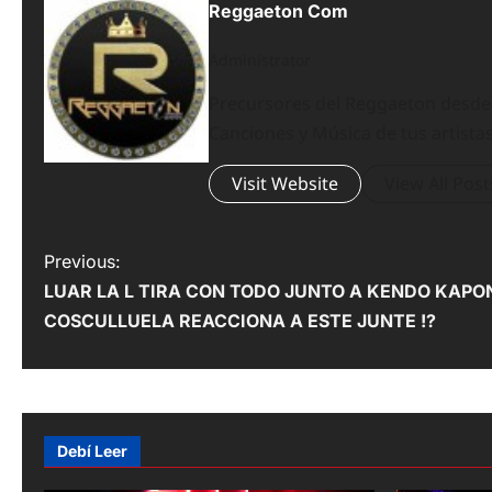
Reggaeton Com
Administrator
Precursores del Reggaeton desde el
Canciones y Música de tus artistas
Visit Website
View All Post
P
Previous:
LUAR LA L TIRA CON TODO JUNTO A KENDO KAPON
o
COSCULLUELA REACCIONA A ESTE JUNTE !?
s
t
n
Debí Leer
a