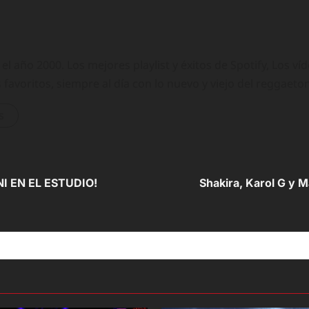
 año 2000. Los mejores playlist y éxitos de Spotify, Los ví
 favoritos, siempre al día con lo nuevo y viejo del reggaeto
s
I EN EL ESTUDIO!
Shakira, Karol G y M