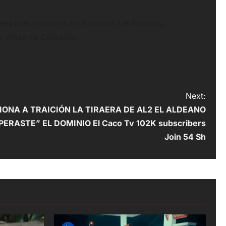
deos más recientes de Youtube, Las Noticias,
n. Email vía Contacto
Next:
ONA A TRAICIÓN LA TIRAERA DE AL2 EL ALDEANO
PERASTE” EL DOMINIO El Caco Tv 102K subscribers
Join 54 Sh