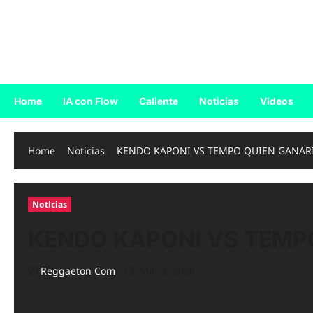
Skip
to
Reggaeton.com
content
Noticias, Exitos y Videos de Reggaeton
Home
IA con Flow
Caliente
Noticias
Videos
Home
Noticias
KENDO KAPONI VS TEMPO QUIEN GANARIA 
Noticias
KENDO KAPONI VS TEMPO 
Reggaeton Com
Mar 3, 2026