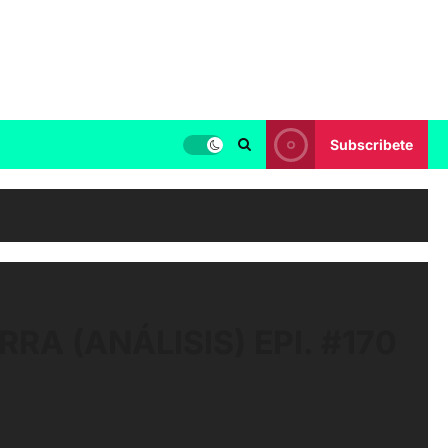
Subscribete
A (ANÁLISIS) EPI. #170