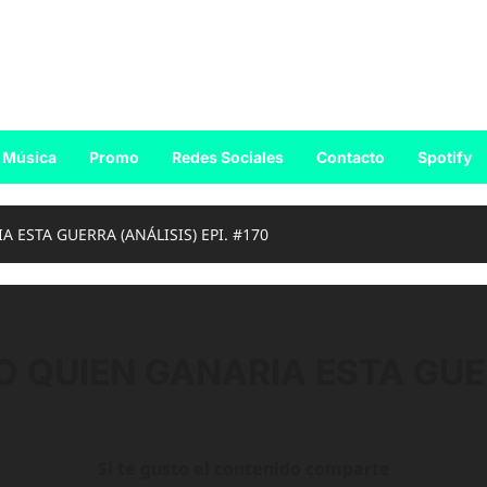
Música
Promo
Redes Sociales
Contacto
Spotify
ESTA GUERRA (ANÁLISIS) EPI. #170
QUIEN GANARIA ESTA GUERR
Si te gusto el contenido comparte