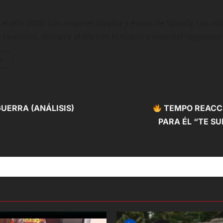
 año 2000. Los mejores playlist y éxitos de Spotify, Los ví
 favoritos, siempre al día con lo nuevo y viejo del reggaeto
s
UERRA (ANÁLISIS)
TEMPO REACCI
PARA ÉL “TE SU