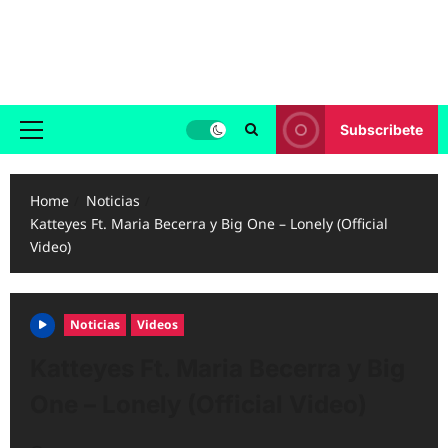
Skip
to
Reggaeton.com
content
Noticias, Exitos y Videos de Reggaeton
Subscribete
Primary
Menu
Home
Noticias
Katteyes Ft. Maria Becerra y Big One – Lonely (Official
Video)
Noticias
Videos
Katteyes Ft. Maria Becerra y Big
One – Lonely (Official Video)