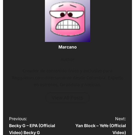
Marcano
Author
Creador de contenido único y exclusivo para
Reggaeton.com directamente desde Colombia. Experto
en estrenos, farándula y noticias.
View All Posts
P
Previous:
Next:
Becky G – EPA (Official
Yan Block – YeYe (Official
o
Video) Becky G
Video)