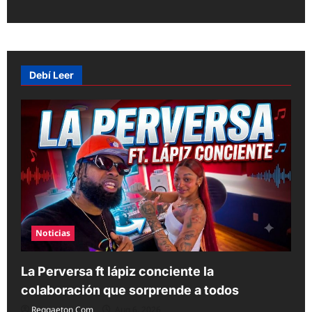
s
t
n
a
Debí Leer
v
i
g
a
t
i
o
Noticias
n
La Perversa ft lápiz conciente la
colaboración que sorprende a todos
Reggaeton Com
Aug 6, 2026