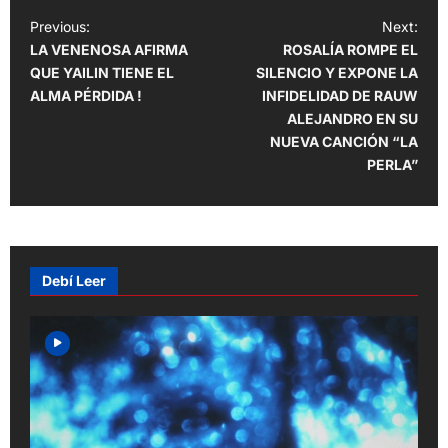
P
Previous:
Next:
LA VENENOSA AFIRMA
ROSALÍA ROMPE EL
o
QUE YAILIN TIENE EL
SILENCIO Y EXPONE LA
s
ALMA PÉRDIDA !
INFIDELIDAD DE RAUW
t
ALEJANDRO EN SU
NUEVA CANCIÓN “LA
n
PERLA”
a
v
i
g
Debí Leer
a
t
i
o
n