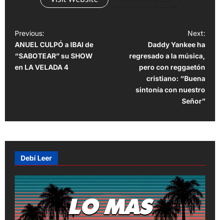
P
Previous:
Next:
ANUEL CULPÓ a IBAI de
Daddy Yankee ha
o
“SABOTEAR” su SHOW
regresado a la música,
s
en LA VELADA 4
pero con reggaetón
t
cristiano: “Buena
sintonía con nuestro
n
Señor”
a
v
i
g
Debí Leer
a
t
i
o