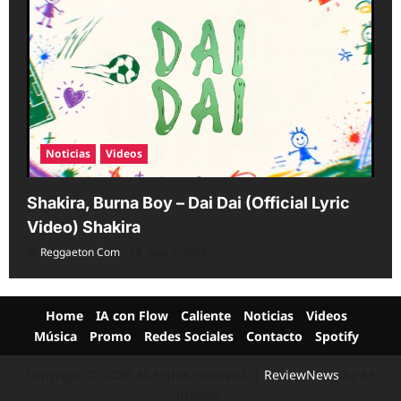
Noticias
Videos
Shakira, Burna Boy – Dai Dai (Official Lyric
Video) Shakira
Reggaeton Com
Aug 2, 2026
Home
IA con Flow
Caliente
Noticias
Videos
Música
Promo
Redes Sociales
Contacto
Spotify
Copyright © 2026 All rights reserved.
|
ReviewNews
by AF
themes.