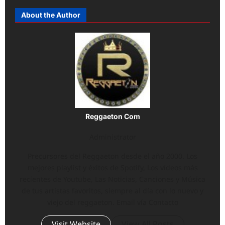
About the Author
Reggaeton Com
Administrator
Precursores del Reggaeton desde el año 2000. Los
mejores playlist y éxitos de Spotify, Los vídeos más
recientes de Youtube, Las Noticias, Canciones y Música
de tus artistas favoritos, siempre al día con lo nuevo y
viejo del reggaeton. Email vía Contacto
Visit Website
View All Posts