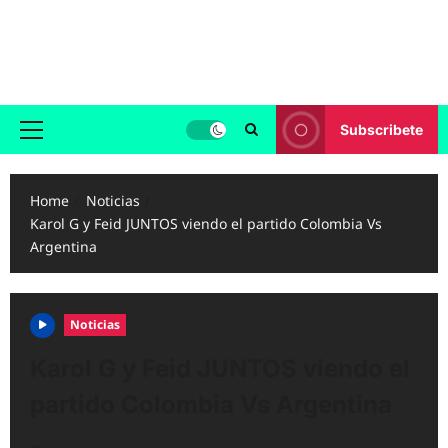
Skip
to
Reggaeton.com
content
Noticias, Exitos y Videos de Reggaeton
Subscribete
Primary
Menu
Home
Noticias
Karol G y Feid JUNTOS viendo el partido Colombia Vs
Argentina
Noticias
Karol G y Feid JUNTOS viendo el
partido Colombia Vs Argentina