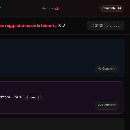
🌱
↗
en vivo
Semilla · 1d
es reggaetones de la historia
🐐🎵
🌙 21:21 hora local
📤 Compartir
bre, literal 🇯🇲➡️🇵🇷
📤 Compartir