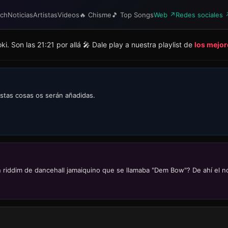
tch
Noticias
Artistas
Videos
🔥 Chisme
🎵 Top Songs
Web ↗
Redes sociales 
. Son las 21:21 por allá 🎤 Dale play a nuestra playlist de
los mejor
estas cosas os serán añadidas.
 riddim de dancehall jamaiquino que se llamaba "Dem Bow"? De ahí el nom