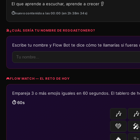
El que aprende a escuchar, aprende a crecer 👂
nuevo contenido a las 00:00 (en 2h 38m 34s)
🎤
¿CUÁL SERÍA TU NOMBRE DE REGGAETONERO?
Escribe tu nombre y Flow Bot te dice cómo te llamarías si fueras 
🎮
FLOW MATCH — EL RETO DE HOY
Empareja 3 o más emojis iguales en 60 segundos. El tablero de h
⏱️
60
s
🎶
🎶
💚
🎤
🔥
✨