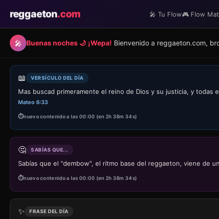
reggaeton
.com
🎤 Tu Flow
🎮 Flow Ma
🎤
Buenas noches 🌙
¡Wepa!
Bienvenido a reggaeton.com, broki
📖
VERSÍCULO DEL DÍA
Mas buscad primeramente el reino de Dios y su justicia, y todas 
Mateo 6:33
nuevo contenido a las 00:00 (en 2h 38m 34s)
🤔
SABÍAS QUE...
Sabías que el "dembow", el ritmo base del reggaeton, viene de un
nuevo contenido a las 00:00 (en 2h 38m 34s)
✨
FRASE DEL DÍA