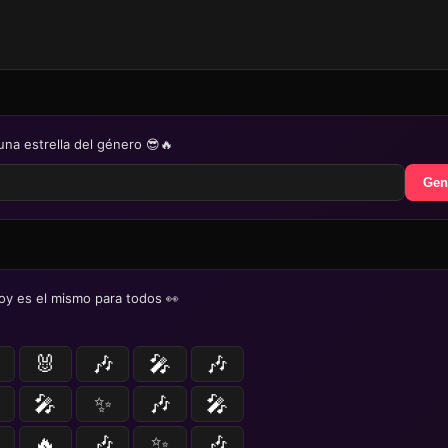
una estrella del género 😎🔥
Gen
oy es el mismo para todos 👀
🐰
🎶
🎤
🎶
🎤
✨
🎶
🎤
🔥
🎶
✨
🎶