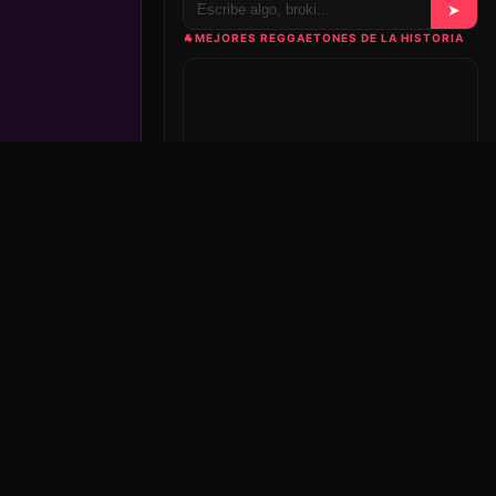
➤
🐐
MEJORES REGGAETONES DE LA HISTORIA
Nuestra playlist en Spotify, se actualiza sola conforme
la editamos.
Ver en Spotify ↗