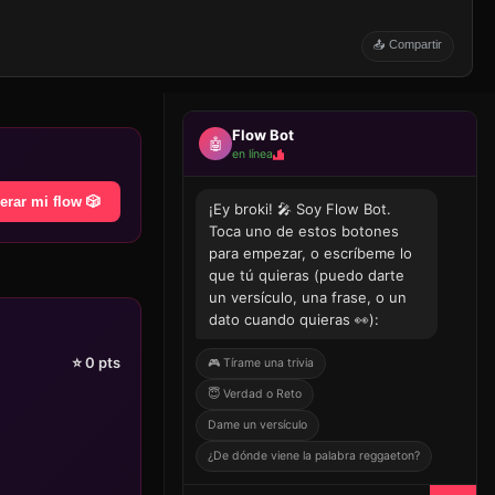
📤 Compartir
Flow Bot
🤖
en línea
erar mi flow 🎲
¡Ey broki! 🎤 Soy Flow Bot.
Toca uno de estos botones
para empezar, o escríbeme lo
que tú quieras (puedo darte
un versículo, una frase, o un
dato cuando quieras 👀):
⭐
0
pts
🎮 Tírame una trivia
😇 Verdad o Reto
Dame un versículo
¿De dónde viene la palabra reggaeton?