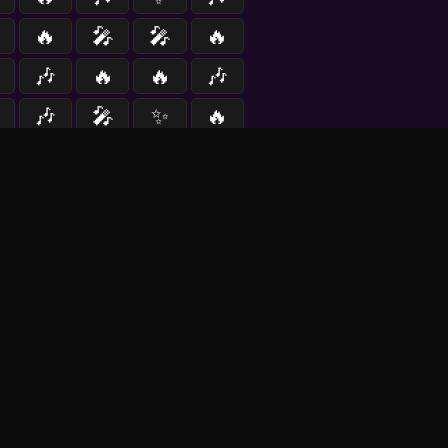
🔥
🎤
🎤
🔥
🎶
🔥
🔥
🎶
🎶
🎤
✨
🔥
▶ Jugar (60s)
entes
📰
--
noticias
las 00:00 (en 2h 38m 34s)