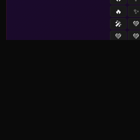
🔥
✨
🎤
💚
💚
💚
Sistema activo
📡
--
fu
⏳
nuevo contenido a 