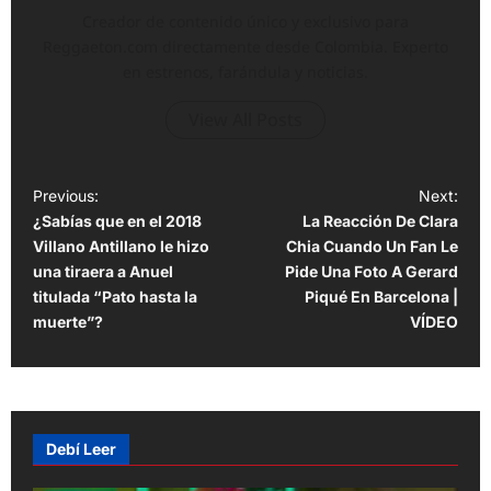
Creador de contenido único y exclusivo para
Reggaeton.com directamente desde Colombia. Experto
en estrenos, farándula y noticias.
View All Posts
P
Previous:
Next:
¿Sabías que en el 2018
La Reacción De Clara
o
Villano Antillano le hizo
Chia Cuando Un Fan Le
s
una tiraera a Anuel
Pide Una Foto A Gerard
t
titulada “Pato hasta la
Piqué En Barcelona |
muerte”?
VÍDEO
n
a
v
i
Debí Leer
g