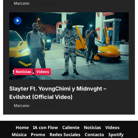
Marcano
Aug 6, 2026
Noticias
Videos
Slayter Ft. YovngChimi y Midnvght –
Evilshxt (Official Video)
Marcano
Aug 6, 2026
Home
IA con Flow
Caliente
Noticias
Videos
Música
Promo
Redes Sociales
Contacto
Spotify