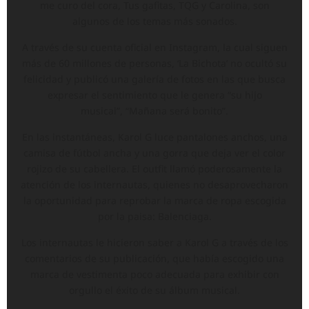
me curo del cora, Tus gafitas, TQG y Carolina, son
algunos de los temas más sonados.
A través de su cuenta oficial en Instagram, la cual siguen
más de 60 millones de personas, ‘La Bichota’ no ocultó su
felicidad y publicó una galería de fotos en las que busca
expresar el sentimiento que le genera “su hijo
musical”, “Mañana será bonito”.
En las instantáneas, Karol G luce pantalones anchos, una
camisa de fútbol ancha y una gorra que deja ver el color
rojizo de su cabellera. El outfit llamó poderosamente la
atención de los internautas, quienes no desaprovecharon
la oportunidad para reprobar la marca de ropa escogida
por la paisa: Balenciaga.
Los internautas le hicieron saber a Karol G a través de los
comentarios de su publicación, que había escogido una
marca de vestimenta poco adecuada para exhibir con
orgullo el éxito de su álbum musical.