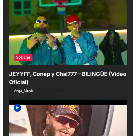
a
t
i
o
n
Noticias
JEYYFF, Conep y Chal777 – BILINGÜE (Video
Oficial)
Vega_Music
Aug 6, 2026