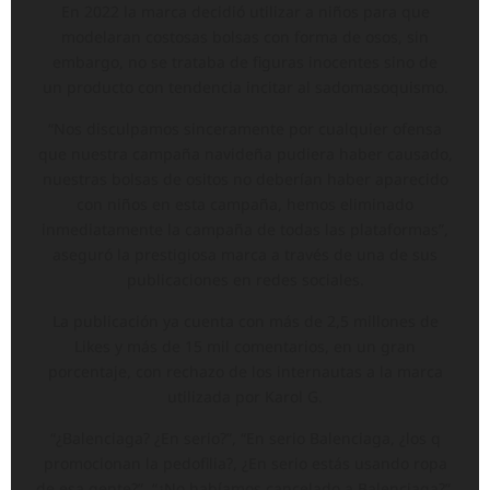
En 2022 la marca decidió utilizar a niños para que
modelaran costosas bolsas con forma de osos, sin
embargo, no se trataba de figuras inocentes sino de
un producto con tendencia incitar al sadomasoquismo.
“Nos disculpamos sinceramente por cualquier ofensa
que nuestra campaña navideña pudiera haber causado,
nuestras bolsas de ositos no deberían haber aparecido
con niños en esta campaña, hemos eliminado
inmediatamente la campaña de todas las plataformas”,
aseguró la prestigiosa marca a través de una de sus
publicaciones en redes sociales.
La publicación ya cuenta con más de 2,5 millones de
Likes y más de 15 mil comentarios, en un gran
porcentaje, con rechazo de los internautas a la marca
utilizada por Karol G.
“¿Balenciaga? ¿En serio?”, “En serio Balenciaga, ¿los q
promocionan la pedofilia?, ¿En serio estás usando ropa
de esa gente?”, “¿No habíamos cancelado a Balenciaga?”,