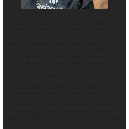
En el marco del festejo por el mes que cumple el álbum
“Mañana será bonito”, el cual tuvo una apertura a la
altura de las circunstancias con el lanzamiento de ‘TQG’,
tema interpretado por las colombianas Shakira y Karol G,
la cantante paisa disfruta cada día la aceptación de los
internautas hacia su nueva música. Aunque muchos
celebraron con ‘La Bichota’ este gran logro
musical, varios usuarios la criticaron por la marca de
ropa que llevaba puesta en su última galería.
Karol G, primera artista femenina en ubicar un álbum en
español en el primer lugar de la lista Billboard.
Han sido días realmente exitosos para la nacida en
Medellín, pues varias de las canciones de su nuevo
trabajo discográfico, están muy sonadas en las diferentes
emisoras radiales del país: Mañana será bonito, Mientras