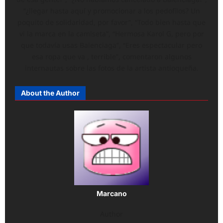
“¿llegar hasta aquí y promocionar a los pedofilos? Un
poquito de solidaridad, por favor”, “Todo bien hasta que
vi la marca en la camiseta”, “Hermosa Karol G, pero por
que todavía usas Balenciaga”, “Eres espectacular pero
esa ropa que va , terrible”, comentaron algunos
internautas sobre las fotos de la artista antioqueña.
About the Author
Marcano
Author