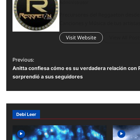
Administrator
Precursores del Reggaeton desde el
Canciones y Música de tus artistas
Visit Website
View All Post
P
Previous:
Anitta confiesa cómo es su verdadera relación con
o
sorprendió a sus seguidores
s
t
n
Debí Leer
a
v
i