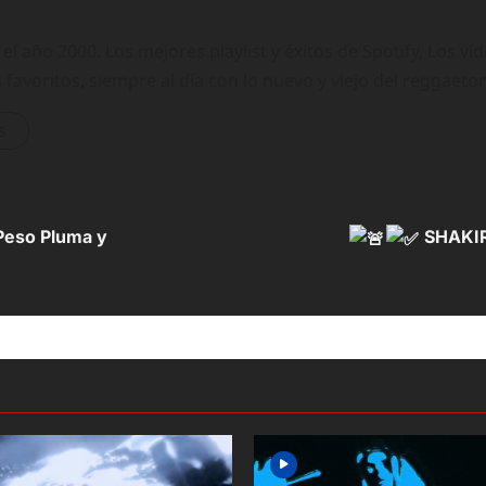
 año 2000. Los mejores playlist y éxitos de Spotify, Los ví
 favoritos, siempre al día con lo nuevo y viejo del reggaeto
s
 Peso Pluma y
SHAKIR