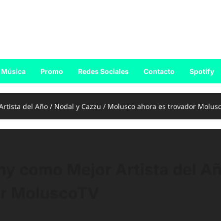
Música
Promo
Redes Sociales
Contacto
Spotify
rtista del Año / Nodal y Cazzu / Molusco ahora es trovador Molus
ny como Mejor Artista del Añ
or MoluscoTV