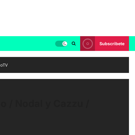
Subscribete
coTV
o / Nodal y Cazzu /