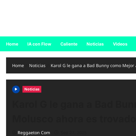
Skip
to
Reggaeton.com
content
Noticias, Exitos y Videos de Reggaeton
Home
IA con Flow
Caliente
Noticias
Videos
Home
Noticias
Karol G le gana a Bad Bunny como Mejor A
Noticias
Karol G le gana a Bad Bun
Molusco ahora es trovad
Reggaeton Com
Sep 27, 2025