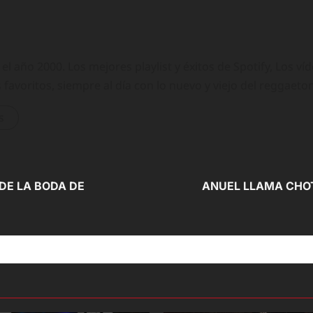
 año 2000. Los mejores playlist y éxitos de Spotify, Los ví
 favoritos, siempre al día con lo nuevo y viejo del reggaeto
s
DE LA BODA DE
ANUEL LLAMA CHO