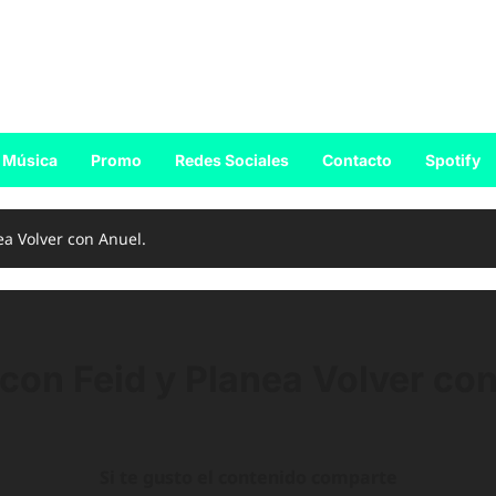
Música
Promo
Redes Sociales
Contacto
Spotify
ea Volver con Anuel.
con Feid y Planea Volver con
Si te gusto el contenido comparte