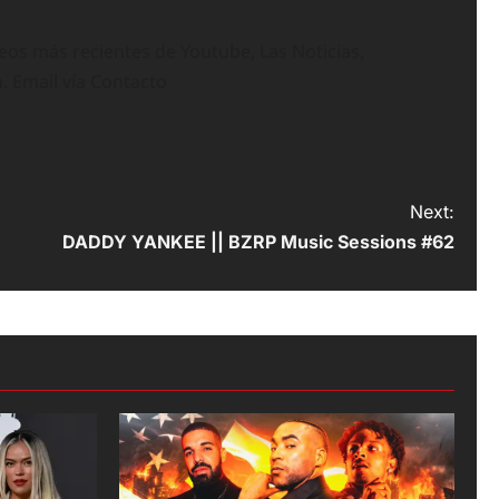
deos más recientes de Youtube, Las Noticias,
n. Email vía Contacto
Next:
DADDY YANKEE || BZRP Music Sessions #62