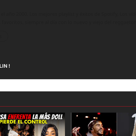
 año 2000. Los mejores playlist y éxitos de Spotify, Los ví
 favoritos, siempre al día con lo nuevo y viejo del reggaeto
s
IN !