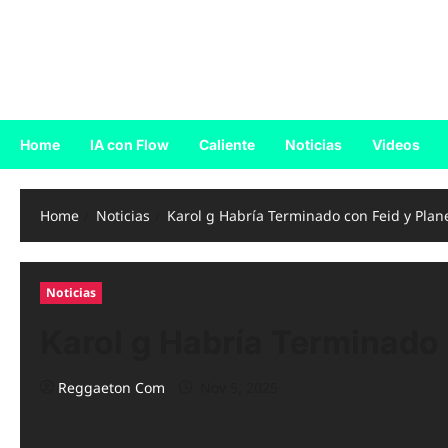
Skip
to
Reggaeton.com
content
Noticias, Exitos y Videos de Reggaeton
Home
IA con Flow
Caliente
Noticias
Videos
Home
Noticias
Karol g Habría Terminado con Feid y Plan
Noticias
Karol g Habría Terminado 
Reggaeton Com
Nov 5, 2025