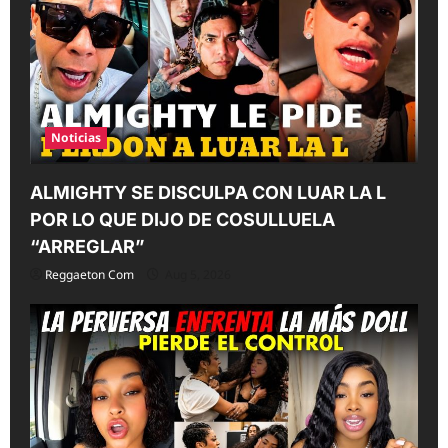
t
i
o
n
Noticias
ALMIGHTY SE DISCULPA CON LUAR LA L
POR LO QUE DIJO DE COSULLUELA
“ARREGLAR”
Reggaeton Com
Aug 5, 2026