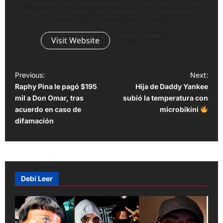
Reggaeton.com, programador de Reggaeton Radio y
productor de Reggaeton TV Show.
Visit Website
View All Posts
P
Previous:
Next:
Raphy Pina le pagó $195
Hija de Daddy Yankee
o
mil a Don Omar, tras
subió la temperatura con
s
acuerdo en caso de
microbikini
t
difamación
n
a
v
Debí Leer
i
g
a