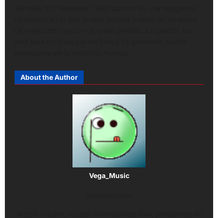
llamada “X Si Volvemos”. Esta canción es una reggaeton
romántico en la que ambos artistas hablan de su deseo
de reencontrarse con un amor perdido. La canción ha
sido bien recibida por los fans y ha generado mucha
expectativa en la industria musical.
About the Author
Vega_Music
Administrator
Artista urbano, locutor Contrabando Flow, presidente de