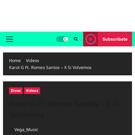
Skip
to
Reggaeton.com
content
Noticias, Exitos y Videos de Reggaeton
Subscribete
Primary
Menu
Home
Videos
Karol G Ft. Romeo Santos – X Si Volvemos
Divas
Videos
Karol G Ft. Romeo Santos – X Si
Volvemos
Vega_Music