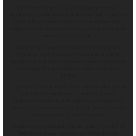
Otro de los hechos que causó sensación entre los
seguidores de la Bichota fue el hecho de que la cantante
antioqueña se hubiera dejado ver acompañada de su
novio el también artista paisa Feid, pues son muchos de
fanáticos de su relación.
Horas antes al encuentro futbolístico entre Colombia y
Argentina, la cantante pisó el terreno en el que se
disputaría la final de la Copa América 2024 para ensayar
su presentación, entonando en varias ocasiones el
himno.
La pareja fue abordada por los periodistas colombianos
que hacían presencia en el campo de juego y
consiguieron un par de declaraciones que acabó con la
sorpresa que tenía la cantante, pues la idea era salir al
terreno sin que la tribuna supiera.
“La idea era que sería una sorpresa, pero ya se dañó. Lo
importante es que hoy todos los colombianos se