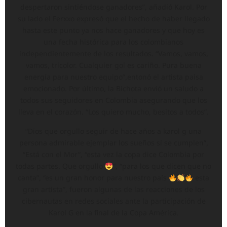
despertaron sintiéndose ganadores”, añadió Karol. Por
su lado el Ferxxo expresó que el hecho de haber llegado
hasta este punto ya nos hace ganadores y que hoy es
una fecha histórica para los colombianos
independientemente de los resultados. “Vamos, vamos,
vamos, tricolor. Cualquier gol es cariño. Pura buena
energía para nuestro equipo”,entonó el artista paisa
emocionado. Por último, la Bichota envió un saludo a
todos sus seguidores en Colombia asegurando que los
lleva en el corazón. “Los quiero mucho, besitos a todos”.
“Dios que orgullo seguir de hace años a karol g una
persona admirable ejemplar los sueños si se cumplen”,
“Está con el Mor”, “esta vez la copa dice Colombia por
todas partes. Que orgullo
”, “para los que dicen que no
canta”, “es un gran honor para nuestro país
esta
gran artista”, fueron algunas de las reacciones de los
cibernautas en redes sociales ante la participación de
Karol G en la final de la Copa América.