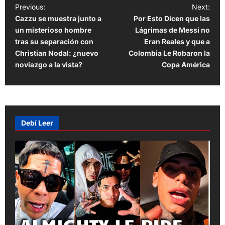
P
Previous:
Next:
Cazzu se muestra junto a
Por Esto Dicen que las
o
un misterioso hombre
Lágrimas de Messi no
s
tras su separación con
Eran Reales y que a
t
Christian Nodal: ¿nuevo
Colombia Le Robaron la
noviazgo a la vista?
Copa América
n
a
v
i
Debí Leer
g
a
t
i
o
n