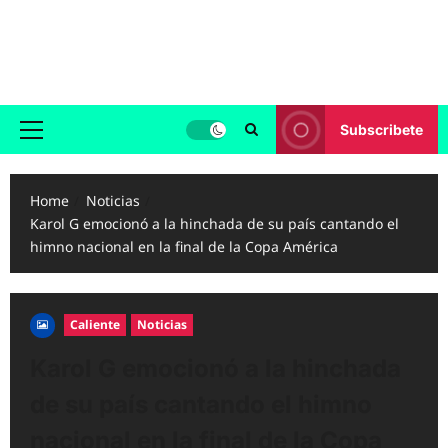
Skip
to
Reggaeton.com
content
Noticias, Exitos y Videos de Reggaeton
Subscribete
Primary
Menu
Home
Noticias
Karol G emocionó a la hinchada de su país cantando el
himno nacional en la final de la Copa América
Caliente
Noticias
Karol G emocionó a la hinchada
de su país cantando el himno
nacional en la final de la Copa