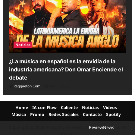
Noticias
¿La música en español es la envidia de la
industria americana? Don Omar Enciende el
debate
Reggaeton Com
Aug 5, 2026
Home
IA con Flow
Caliente
Noticias
Videos
Música
Promo
Redes Sociales
Contacto
Spotify
Copyright © 2026 All rights reserved.
|
ReviewNews
by AF
themes.