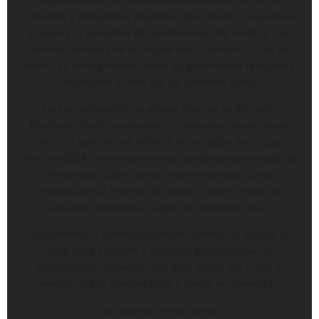
cantante y compositor argentino Abel Pintos, se anunció
el paso a la ganadora del premio Grammy Karol G, que
lució la camiseta de la tricolor con el número 21 en su
pecho. La artista decidió llevar su pelo rosado recogido y
acompañó el look con un pantalón corto.
Tras la entonación de ambos himnos se dio como
finalizado el acto protocolario como ante sala al pitazo
inicial al partido que definirá al campeón de la Copa
América 2024. Un encuentro que contó varios minutos de
retraso por cuenta de los inconvenientes que se
presentaron al ingreso del estadio, pues cientos de
fanáticos llegaron al lugar con boletería falsa.
Finalmente, la Conmebol ordenó permitir el acceso al
Hard Rock Stadium a todas las personas que se
encontraban haciendo final para poder dar inicio al
evento que se demoró hora y media en comenzar.
La sorpresa de la noche