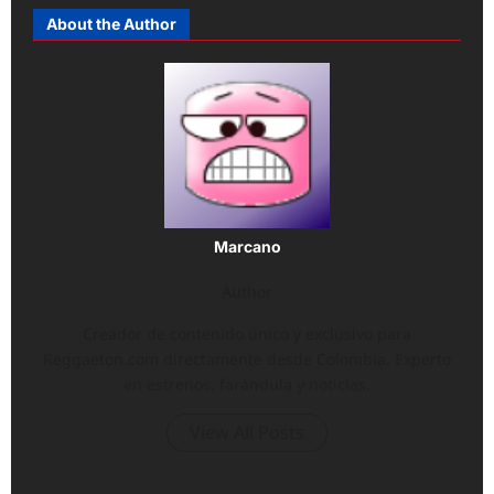
About the Author
Marcano
Author
Creador de contenido único y exclusivo para
Reggaeton.com directamente desde Colombia. Experto
en estrenos, farándula y noticias.
View All Posts