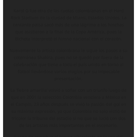
Karol G fue otra de las cuotas colombianas en el Hard
Rock Stadium de la ciudad de Miami, Estados Unidos. La
cantante paisa sacó más de una lágrima a los hinchas
que asistieron a la final de la Copa América, pues la
Bichota interpretó el himno nacional con el corazón.
Nuevamente la artista colombiana le sigue los pasos a su
coterránea Shakira, pues no se quedó por fuera de la
celebración que tiene a todo el país unido en torno al
fútbol llevándose varios elogios por su impecable
presentación.
La ‘fiebre amarilla’ volvió a soñar con un triunfo luego de
que en 2001 la selección Colombia venciera a México en
el Campín, 23 años después se vivió la pasión del gol en
su máxima expresión, ya que Colombia no solo vistió de
tricolor la tribuna del estadio si no que se lució con dos
de las artistas más importantes en el escenario.
Luego de escuchar el himno albiceleste en la voz del