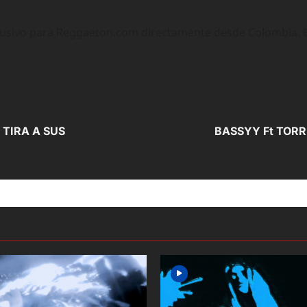
lusivo para Reggaeton.com directamente desde Colombia. Ex
 TIRA A SUS
BASSYY Ft TORRR