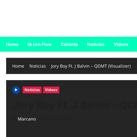
Skip
to
Reggaeton.com
content
Noticias, Exitos y Videos de Reggaeton
Home
IA con Flow
Caliente
Noticias
Videos
Home
Noticias
Jory Boy Ft. J Balvin – QDMT (Visualizer)
Noticias
Videos
Jory Boy Ft. J Balvin – QD
Marcano
Oct 10, 2025