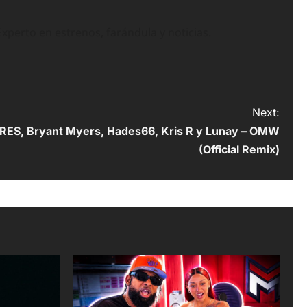
perto en estrenos, farándula y noticias.
Next:
ES, Bryant Myers, Hades66, Kris R y Lunay – OMW
(Official Remix)