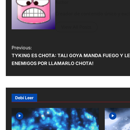
Author
Creador de contenido único y exc
View All Posts
P
Previous:
TYKING ES CHOTA: TALI GOYA MANDA FUEGO Y LE
o
ENEMIGOS POR LLAMARLO CHOTA!
s
t
n
Debí Leer
a
v
i