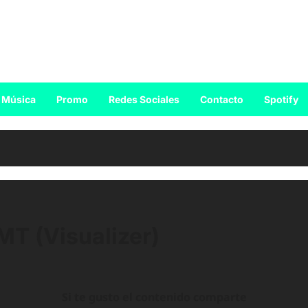
Música
Promo
Redes Sociales
Contacto
Spotify
MT (Visualizer)
Si te gusto el contenido comparte