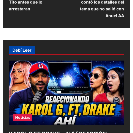
Tito antes que lo
contó los detalles del
s
arrestaran
tema que no salió con
t
Anuel AA
n
a
v
Debí Leer
i
g
a
t
i
o
n
Noticias