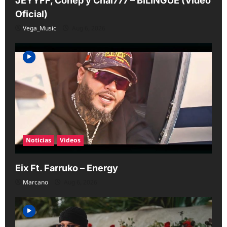
JEYYFF, Conep y Chal777 – BILINGÜE (Video
Oficial)
Vega_Music
Aug 6, 2026
Noticias
Videos
Eix Ft. Farruko – Energy
Marcano
Aug 6, 2026