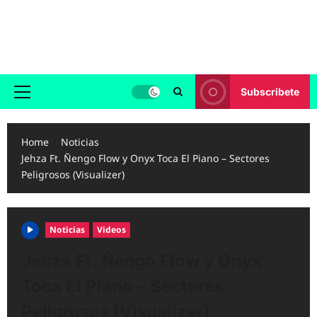
Skip
to
Reggaeton.com
content
Noticias, Exitos y Videos de Reggaeton
Subscribete
Primary
Menu
Home
Noticias
Jehza Ft. Ñengo Flow y Onyx Toca El Piano – Sectores
Peligrosos (Visualizer)
Noticias
Videos
Jehza Ft. Ñengo Flow y Onyx
Toca El Piano – Sectores
Peligrosos (Visualizer)