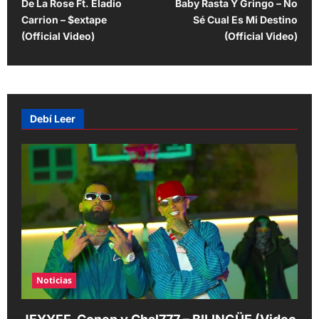
De La Rose Ft. Eladio
Baby Rasta Y Gringo – No
o
Carrion – $extape
Sé Cual Es Mi Destino
s
(Official Video)
(Official Video)
t
n
a
v
Debí Leer
i
g
a
t
i
o
n
Noticias