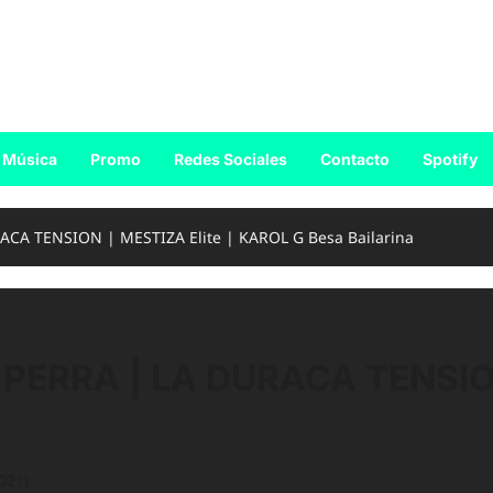
Música
Promo
Redes Sociales
Contacto
Spotify
RACA TENSION | MESTIZA Elite | KAROL G Besa Bailarina
 PERRA | LA DURACA TENSION
021)