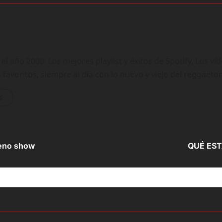
 año 2000. Los mejores playlist y éxitos de Spotify, Los ví
 favoritos, siempre al día con lo nuevo y viejo del reggaeto
s
pleno show
QUÉ EST