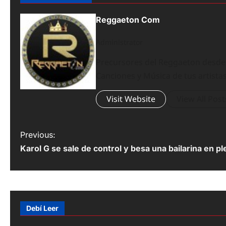
Reggaeton Com
Administrator
Precursores del Reggaeton desde el
Canciones y Música de tus artistas
Visit Website
View All Post
P
Previous:
Karol G se sale de control y besa una bailarina en 
o
s
t
n
Debí Leer