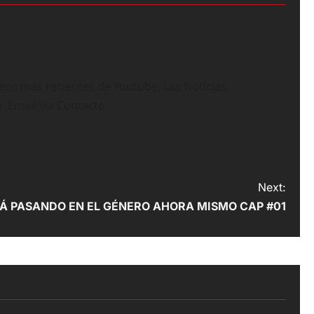
deos más recientes de Youtube, Las Noticias,
n. Email vía Contacto
Next:
Á PASANDO EN EL GÉNERO AHORA MISMO CAP #01