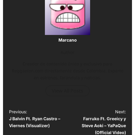
Marcano
Author
Creador de contenido único y exclusivo para
Reggaeton.com directamente desde Colombia. Experto
en estrenos, farándula y noticias.
View All Posts
P
Previous:
Next:
J Balvin Ft. Ryan Castro –
Farruko Ft. Greeicy y
o
Viernes (Visualizer)
Steve Aoki – YaPaQue
s
(Official Video)