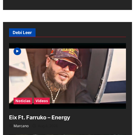
t
n
a
v
Debí Leer
i
g
a
t
i
o
n
Noticias
Videos
Eix Ft. Farruko – Energy
Marcano
Aug 6, 2026