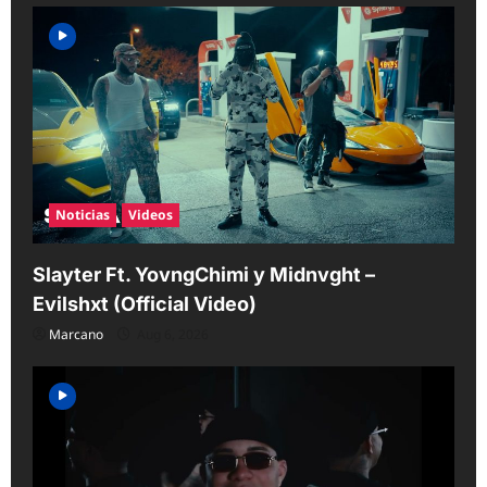
Noticias
Videos
Slayter Ft. YovngChimi y Midnvght –
Evilshxt (Official Video)
Marcano
Aug 6, 2026