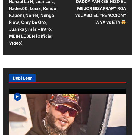
Hanzel La H, Luar La L,
DADDY YANKEE HIZO EL
o
Hades66, Izaak, Kendo
MEJOR BIZARRAP? ROA
s
Kaponi,Noriel, Ñengo
vs JABDIEL “REACCIÓN”
t
Flow, Omy De Oro,
WYA vs ETA
Juanka y más – Intro:
n
MEIN LEBEN (Official
a
Vídeo)
v
i
g
Debí Leer
a
t
i
o
n