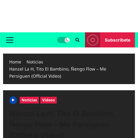
Skip
to
Reggaeton.com
content
Noticias, Exitos y Videos de Reggaeton
Subscribete
Primary
Menu
Home
Noticias
Hanzel La H, Tito El Bambino, Ñengo Flow – Me
Persiguen (Official Video)
Noticias
Videos
Hanzel La H, Tito El Bambino,
Ñengo Flow – Me Persiguen
(Official Video)