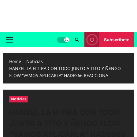
Skip
to
Reggaeton.com
content
Noticias, Exitos y Videos de Reggaeton
Subscribete
Primary
Menu
Home
Noticias
HANZEL LA H TIRA CON TODO JUNTO A TITO Y ÑENGO
FLOW “VAMOS APLICARLA” HADES66 REACCIONA
Noticias
HANZEL LA H TIRA CON TODO
JUNTO A TITO Y ÑENGO FLOW
“VAMOS APLICARLA” HADES66