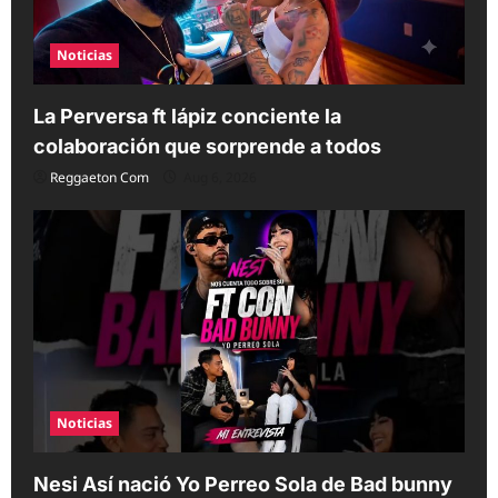
n
Noticias
La Perversa ft lápiz conciente la
colaboración que sorprende a todos
Reggaeton Com
Aug 6, 2026
Noticias
Nesi Así nació Yo Perreo Sola de Bad bunny