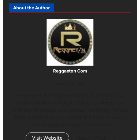
About the Author
Reggaeton Com
Administrator
Precursores del Reggaeton desde el año 2000. Los
mejores playlist y éxitos de Spotify, Los vídeos más
recientes de Youtube, Las Noticias, Canciones y Música
de tus artistas favoritos, siempre al día con lo nuevo y
viejo del reggaeton. Email vía Contacto
Visit Website
View All Posts