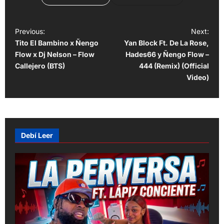
P
Previous:
Next:
Tito El Bambino x Ñengo
Yan Block Ft. De La Rose,
o
Flow x Dj Nelson – Flow
Hades66 y Ñengo Flow –
s
Callejero (BTS)
444 (Remix) (Official
t
Video)
n
a
v
Debí Leer
i
g
a
t
i
o