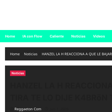
Skip
to
Reggaeton.com
content
Noticias, Exitos y Videos de Reggaeton
Home
IA con Flow
Caliente
Noticias
Videos
Home
Noticias
HANZEL LA H REACCIONA A QUE LE BAJAR
Noticias
HANZEL LA H REACCIONA 
TIRA TE LO DIJE K4BRöN 
Reggaeton Com
Jun 1, 2026