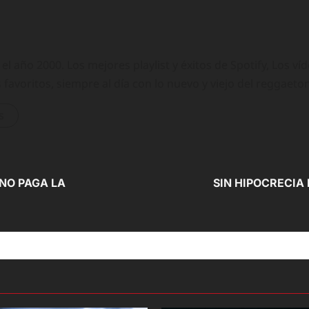
 año 2000. Los mejores playlist y éxitos de Spotify, Los ví
 favoritos, siempre al día con lo nuevo y viejo del reggaeto
s
 NO PAGA LA
SIN HIPOCRECIA