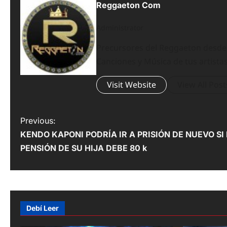
Reggaeton Com
Administrator
Precursores del Reggaeton desde el
Canciones y Música de tus artistas
Visit Website
View All Post
P
Previous:
KENDO KAPONI PODRÍA IR A PRISIÓN DE NUEVO SI
o
PENSIÓN DE SU HIJA DEBE 80 k
s
t
n
Debí Leer
a