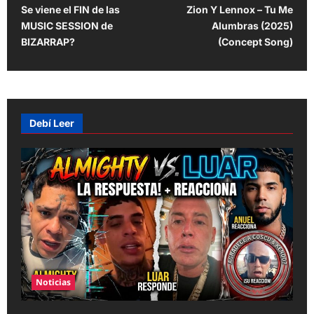
Se viene el FIN de las
Zion Y Lennox – Tu Me
o
MUSIC SESSION de
Alumbras (2025)
s
BIZARRAP?
(Concept Song)
t
n
a
v
Debí Leer
i
g
a
t
i
o
n
Noticias