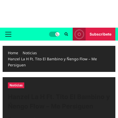
Skip
to
Reggaeton.com
content
Noticias, Exitos y Videos de Reggaeton
Subscribete
Primary
Menu
Home
Noticias
Hanzel La H Ft. Tito El Bambino y Ñengo Flow – Me
Persiguen
Noticias
Hanzel La H Ft. Tito El Bambino y
Ñengo Flow – Me Persiguen