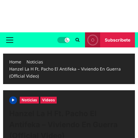
Skip
to
Reggaeton.com
content
Noticias, Exitos y Videos de Reggaeton
Subscribete
Primary
Menu
Home
Noticias
Hanzel La H Ft. Pacho El Antifeka – Viviendo En Guerra
(Official Video)
Noticias
Videos
Hanzel La H Ft. Pacho El
Antifeka – Viviendo En Guerra
(Official Video)