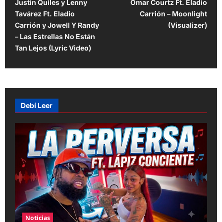
Justin Quiles y Lenny
Omar Courtz Ft. Eladio
o
Tavárez Ft. Eladio
Carrión – Moonlight
s
Carrión y Jowell Y Randy
(Visualizer)
t
– Las Estrellas No Están
Tan Lejos (Lyric Video)
n
a
v
i
Debí Leer
g
a
t
i
o
n
Noticias