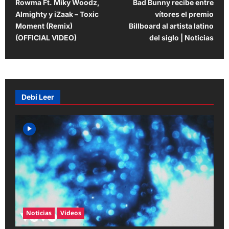
Rowma Ft. Miky Woodz,
Bad Bunny recibe entre
o
Almighty y iZaak – Toxic
vítores el premio
s
Moment (Remix)
Billboard al artista latino
t
(OFFICIAL VIDEO)
del siglo | Noticias
n
a
v
Debí Leer
i
g
a
t
i
o
n
Noticias
Videos