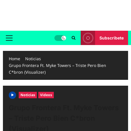
Skip
to
Reggaeton.com
content
Noticias, Exitos y Videos de Reggaeton
Subscribete
Primary
Menu
Home
Noticias
Grupo Frontera Ft. Myke Towers – Triste Pero Bien
C*bron (Visualizer)
Noticias
Videos
Grupo Frontera Ft. Myke Towers
– Triste Pero Bien C*bron
(Visualizer)