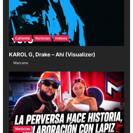
Caliente
Noticias
Videos
KAROL G, Drake – Ahí (Visualizer)
Marcano
Aug 7, 2026
Noticias