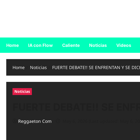
Skip
to
Reggaeton.com
content
Noticias, Exitos y Videos de Reggaeton
Home
IA con Flow
Caliente
Noticias
Videos
Home
Noticias
FUERTE DEBATE!! SE ENFRENTAN Y SE DIC
Noticias
FUERTE DEBATE!! SE ENF
Reggaeton Com
May 6, 2026 (Last updated: May 6, 20