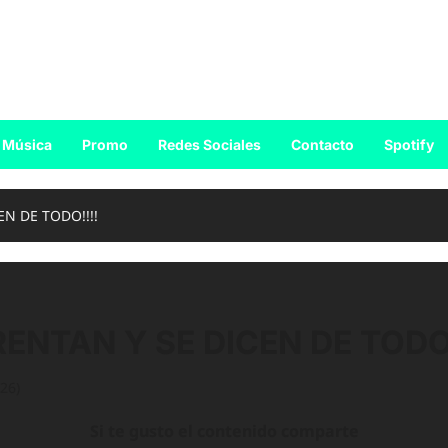
Música
Promo
Redes Sociales
Contacto
Spotify
EN DE TODO!!!!
RENTAN Y SE DICEN DE TODO!
26)
Si te gusto el contenido comparte