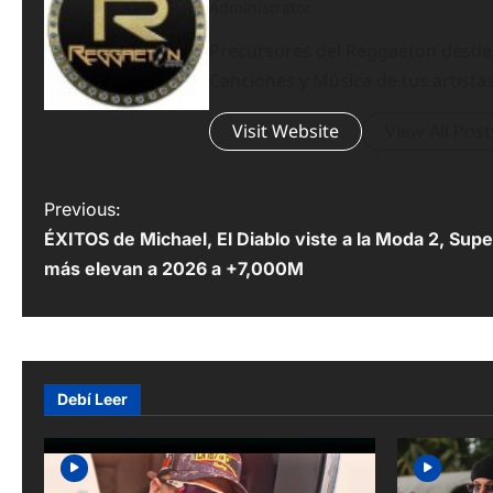
Administrator
Precursores del Reggaeton desde el
Canciones y Música de tus artistas
Visit Website
View All Post
P
Previous:
ÉXITOS de Michael, El Diablo viste a la Moda 2, Sup
o
más elevan a 2026 a +7,000M
s
t
n
Debí Leer
a
v
i