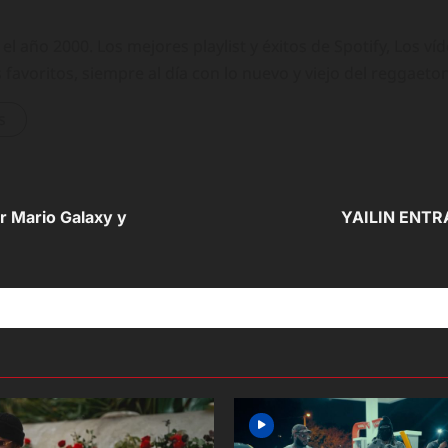
 año 2000. Los mejores playlist y éxitos de Spotify, Los ví
 favoritos, siempre al día con lo nuevo y viejo del reggaeto
s
er Mario Galaxy y
YAILIN ENT