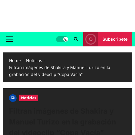
Skip
to
Reggaeton.com
content
Noticias, Exitos y Videos de Reggaeton
Subscribete
Primary
Menu
Home
Noticias
Filtran imágenes de Shakira y Manuel Turizo en la
grabación del videoclip “Copa Vacía”
Noticias
Filtran imágenes de Shakira y
Manuel Turizo en la grabación
del videoclip “Copa Vacía”