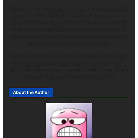
En otro de los momentos que captaron de la grabación,
aparece la artista de 46 años debajo de una cascada con
un vestido.Estas imágenes nos confirman que estamos
cerca de ver uno de sus esos videoclips de Shakira que
se graban en la retina y que repetiremos en bucle para
verla transformada en el ser fantástico.
“Hace rato tengo sed, de ti yo no sé por qué. Quedo con
ganas de más y queriendo beber de una copa vacía”,
dice la letra de este tema, que todos están deseando que
salga a la luz para poder escucharlo por fin.
About the Author