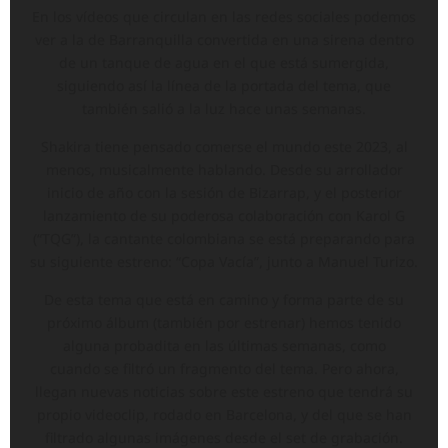
En los vídeos que circulan en las redes sociales podemos
ver a la de Barranquilla convertida en una sirena dentro
de un tanque de agua en el que está sumergida,
siguiendo así la línea de la portada del tema, que
también salió a la luz hace unas semanas.
Shakira tiene pensado comerse el mundo este 2023, al
menos, musicalmente hablando. Desde su arrollador
inicio de año con la sesión de Bizarrap, y el posterior
lanzamiento de su poderosa colaboración con Karol G
(“TQG”), la cantante colombiana se está preparando para
su siguiente estreno: “Copa Vacía”, junto a Manuel Turizo.
De esta tema que está en camino y forma parte de su
próximo álbum (también por estrenar) hemos tenido
alguna probadita en las últimas semanas, como
cuando se filtró un fragmento del tema. Pero ahora,
llegan nuevas noticias sobre este estreno que tendrá su
propio videoclip, rodado en Barcelona, y del que se han
filtrado algunas imágenes desde el set de grabación.