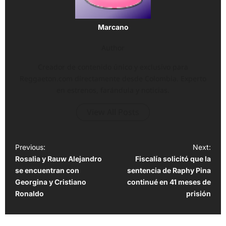
Marcano
Author
Creador de contenido único y exclusivo para
Reggaeton.com directamente desde Colombia. Experto
en estrenos, farándula y noticias.
View All Posts
P
Previous:
Next:
Rosalia y Rauw Alejandro
Fiscalía solicitó que la
o
se encuentran con
sentencia de Raphy Pina
s
Georgina y Cristiano
continué en 41 meses de
t
Ronaldo
prisión
n