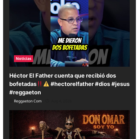
Noticias
Héctor El Father cuenta que recibió dos
bofetadas
#hectorelfather #dios #jesus
#reggaeton
Reggaeton Com
Aug 4, 2026