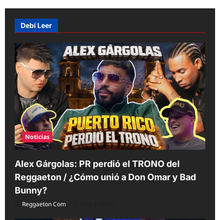
a
v
Debí Leer
i
g
a
t
i
o
n
Noticias
Alex Gárgolas: PR perdió el TRONO del
Reggaeton / ¿Cómo unió a Don Omar y Bad
Bunny?
Reggaeton Com
Aug 4, 2026