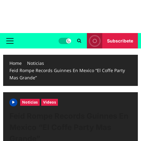
Skip
to
Reggaeton.com
content
Noticias, Exitos y Videos de Reggaeton
Subscribete
Primary
Menu
Home
Noticias
Feid Rompe Records Guinnes En Mexico “El Coffe Party
Mas Grande”
Noticias
Videos
Feid Rompe Records Guinnes En
Mexico “El Coffe Party Mas
Grande”