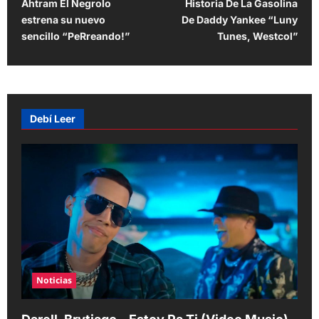
Ahtram El Negrolo
Historia De La Gasolina
o
estrena su nuevo
De Daddy Yankee “Luny
s
sencillo “PeRreando!”
Tunes, Westcol”
t
n
a
v
Debí Leer
i
g
a
t
i
o
n
Noticias