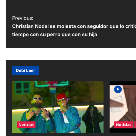
P
Previous:
Christian Nodal se molesta con seguidor que lo crit
o
tiempo con su perro que con su hija
s
t
n
Debí Leer
a
v
i
g
a
Noticias
Noticias
t