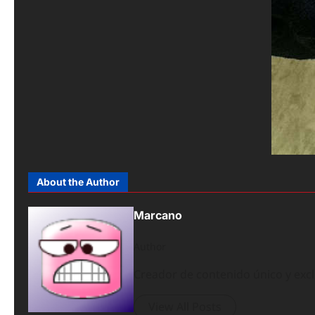
About the Author
Marcano
Author
Creador de contenido único y exc
View All Posts