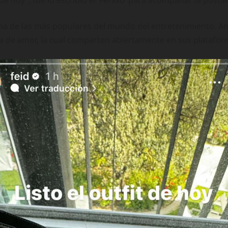
de hoy”, fue lo escribió el ‘Ferxxo’ para acompañar la postal
 una de las más populares del mundo del entretenimiento. 
ia de amor, la cual comparten abiertamente en sus plataform