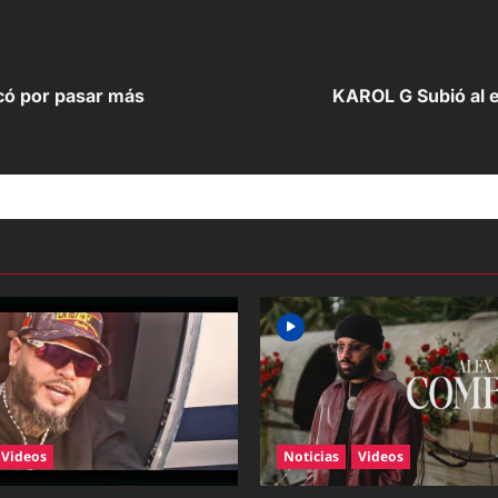
icó por pasar más
KAROL G Subió al 
Videos
Noticias
Videos