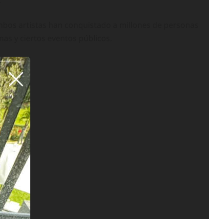
.
Ambos artistas han conquistado a millones de personas
as y ciertos eventos públicos.