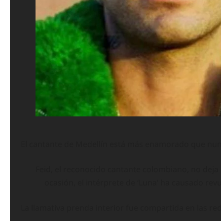
El cantante de Medellín está más enamorado que nunca
Feid, el reconocido cantante colombiano, no deja 
ocasión, el intérprete de ‘Luna’ ha causado revu
La llamativa prenda interior fue compartida en las red