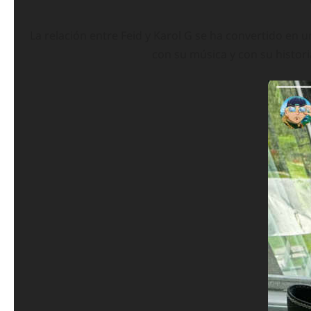
La relación entre Feid y Karol G se ha convertido en
con su música y con su histor