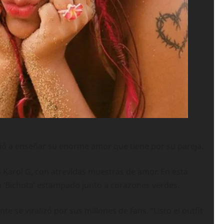
vió a enseñar su enorme amor que tiene por su pareja.
a Karol G, con atrevidas muestras de amor. En esta
 la ‘Bichota’ estampado junto a corazones verdes.
 se viralizó por sus millones de fans. “Listo el outfit