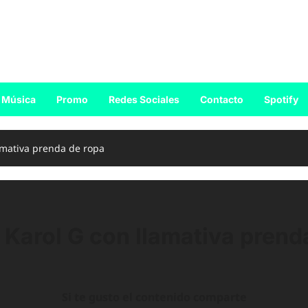
Música
Promo
Redes Sociales
Contacto
Spotify
amativa prenda de ropa
Karol G con llamativa prend
Si te gusto el contenido comparte