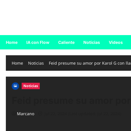
Skip
to
Reggaeton.com
content
Noticias, Exitos y Videos de Reggaeton
Home
IA con Flow
Caliente
Noticias
Videos
Home
Noticias
Feid presume su amor por Karol G con ll
Noticias
Feid presume su amor por 
Marcano
Jul 22, 2024 (Last updated: Jul 22, 2024)