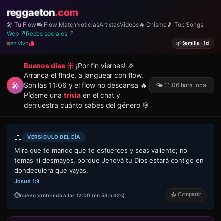
reggaeton
.com
🎤 Tu Flow
🎮 Flow Match
Noticias
Artistas
Videos
🔥 Chisme
🎵 Top Songs
Web ↗
Redes sociales ↗
🌱
en vivo
Semilla · 1d
Buenos días ☀️
¡Por fin viernes! 🎉
Arranca el finde, a janguear con flow.
🎤
Son las 11:06 y el flow no descansa 🔥
🌤️ 11:06 hora local
Pídeme una
trivia
en el chat y
demuestra cuánto sabes del género 🎯
📖
VERSÍCULO DEL DÍA
Mira que te mando que te esfuerces y seas valiente; no
temas ni desmayes, porque Jehová tu Dios estará contigo en
dondequiera que vayas.
Josué 1:9
📤 Compartir
nuevo contenido a las 12:00 (en 53m 32s)