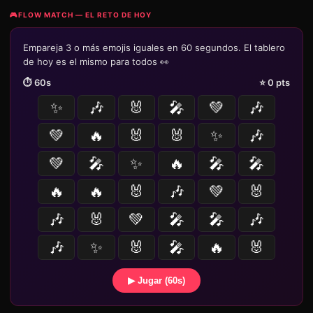
🎮
FLOW MATCH — EL RETO DE HOY
Empareja 3 o más emojis iguales en 60 segundos. El tablero
de hoy es el mismo para todos 👀
⏱️
60
s
⭐
0
pts
✨
🎶
🐰
🎤
💚
🎶
💚
🔥
🐰
🐰
✨
🎶
💚
🎤
✨
🔥
🎤
🎤
🔥
🔥
🐰
🎶
💚
🐰
🎶
🐰
💚
🎤
🎤
🎶
🎶
✨
🐰
🎤
🔥
🐰
▶ Jugar (60s)