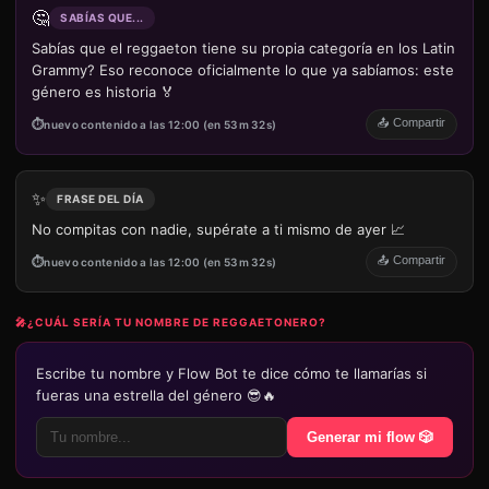
🤔
SABÍAS QUE...
Sabías que el reggaeton tiene su propia categoría en los Latin
Grammy? Eso reconoce oficialmente lo que ya sabíamos: este
género es historia 🏅
📤 Compartir
nuevo contenido a las 12:00 (en 53m 32s)
✨
FRASE DEL DÍA
No compitas con nadie, supérate a ti mismo de ayer 📈
📤 Compartir
nuevo contenido a las 12:00 (en 53m 32s)
🎤
¿CUÁL SERÍA TU NOMBRE DE REGGAETONERO?
Escribe tu nombre y Flow Bot te dice cómo te llamarías si
fueras una estrella del género 😎🔥
Generar mi flow 🎲