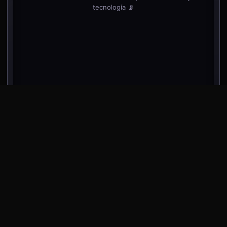
tecnología 📡
desliza dentro del teléfono para ver más noticias
⬇️
⬇️