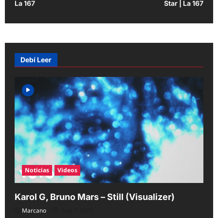
s
La 167
Star | La 167
t
n
a
v
Debí Leer
i
g
a
t
i
o
n
Noticias
Videos
Karol G, Bruno Mars – Still (Visualizer)
Marcano
Aug 7, 2026