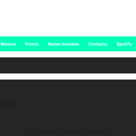
Música
Promo
Redes Sociales
Contacto
Spotify
zer)
Si te gusto el contenido comparte