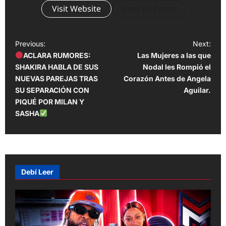
Visit Website
View All Posts
P
Previous:
Next:
ACLARA RUMORES:
Las Mujeres a las que
o
SHAKIRA HABLA DE SUS
Nodal les Rompió el
s
NUEVAS PAREJAS TRAS
Corazón Antes de Angela
t
SU SEPARACIÓN CON
Aguilar.
PIQUÉ POR MILAN Y
n
SASHA
a
v
i
g
Debí Leer
a
t
i