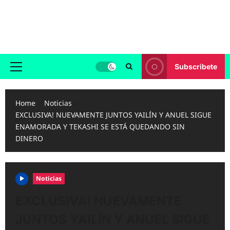
Skip
to
Reggaeton.com
content
Noticias, Exitos y Videos de Reggaeton
Subscribete
Primary
Menu
Home
Noticias
EXCLUSIVA! NUEVAMENTE JUNTOS YAILÍN Y ANUEL SIGUE
ENAMORADA Y TEKASHI SE ESTÁ QUEDANDO SIN
DINERO
Noticias
EXCLUSIVA! NUEVAMENTE
JUNTOS YAILÍN Y ANUEL SIGUE