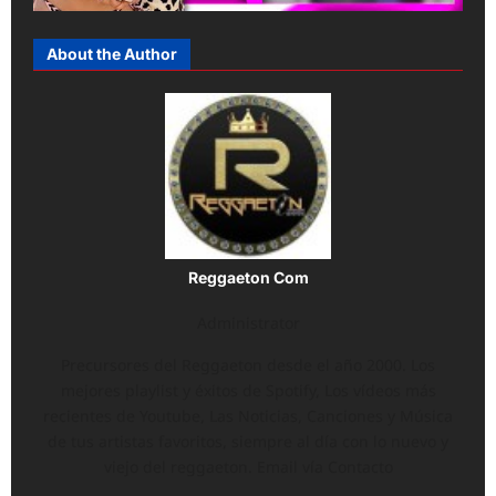
About the Author
Reggaeton Com
Administrator
Precursores del Reggaeton desde el año 2000. Los
mejores playlist y éxitos de Spotify, Los vídeos más
recientes de Youtube, Las Noticias, Canciones y Música
de tus artistas favoritos, siempre al día con lo nuevo y
viejo del reggaeton. Email vía Contacto